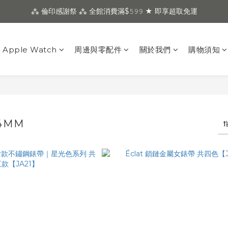
⁂ 倫印感謝祭 ⁂ 全館消費滿$𝟻𝟿𝟿 ★ 即享超取免運
Apple Watch
周邊與零配件
關於我們
購物須知
44MM