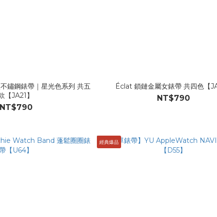
 女款不鏽鋼錶帶｜星光色系列 共五
Éclat 鎖鏈金屬女錶帶 共四色【JA
款【JA21】
NT$790
NT$790
經典爆品