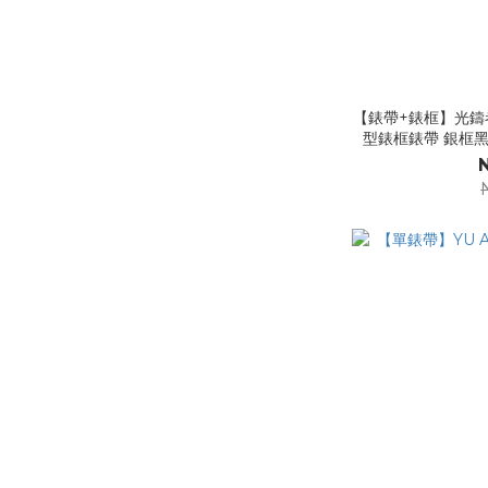
【錶帶+錶框】光鑄者 
型錶框錶帶 銀框黑矽