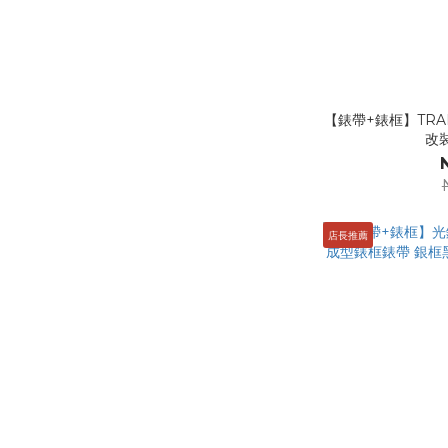
【錶帶+錶框】TRANS
改
店長推薦