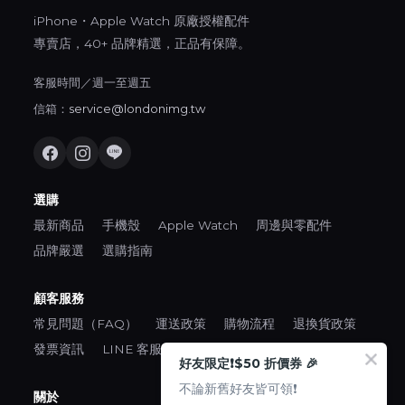
iPhone・Apple Watch 原廠授權配件
專賣店，40+ 品牌精選，正品有保障。
客服時間／週一至週五
信箱：
service@londonimg.tw
選購
最新商品
手機殼
Apple Watch
周邊與零配件
品牌嚴選
選購指南
顧客服務
常見問題（FAQ）
運送政策
購物流程
退換貨政策
發票資訊
LINE 客服
好友限定❗️$50 折價券 🎉
不論新舊好友皆可領❗️
關於