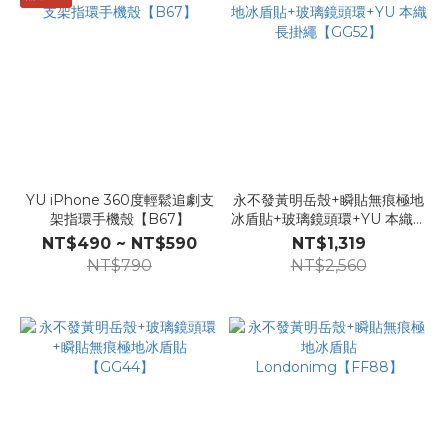
YU iPhone 360度輕鬆追劇支
永不發黃明岳殼+瞬貼無痕極地
架指環手機殼【B67】
冰盾貼+玻璃鏡頭環+YU 本織長
掛繩【GG52】
NT$490 ~ NT$590
NT$1,319
NT$790
NT$2,560