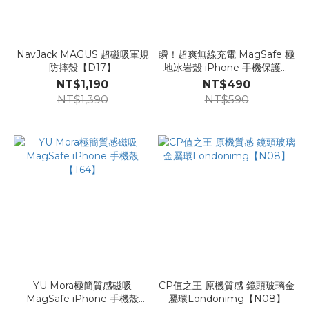
NavJack MAGUS 超磁吸軍規
瞬！超爽無線充電 MagSafe 極
防摔殼【D17】
地冰岩殼 iPhone 手機保護殼
+玻璃貼Londonimg【K50s】
NT$1,190
NT$490
NT$1,390
NT$590
YU Mora極簡質感磁吸
CP值之王 原機質感 鏡頭玻璃金
MagSafe iPhone 手機殼
屬環Londonimg【N08】