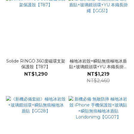
Solide RINGO 360度磁環支架
極地冰岩殼+瞬貼無痕極地冰盾
保護殼【T87】
貼+玻璃鏡頭環+YU 本織長掛繩
【GG51】
NT$1,290
NT$1,219
NT$2,460