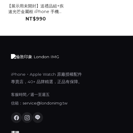
【展示用未開封】送禮品組+疾
速光芒金屬框 iPhone 手機殼
【S41】
NT$990
iPhone・Apple Watch 原廠授權配件
專賣店，40+ 品牌精選，正品有保障。
客服時間／週一至週五
信箱：
service@londonimg.tw