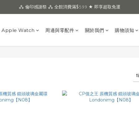
⁂ 倫印感謝祭 ⁂ 全館消費滿$𝟻𝟿𝟿 ★ 即享超取免運
Apple Watch
周邊與零配件
關於我們
購物須知