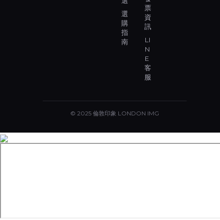
選
票
選
資
購
訊
指
LI
南
N
E
客
服
© 2025 倫敦印象 LONDON IMG