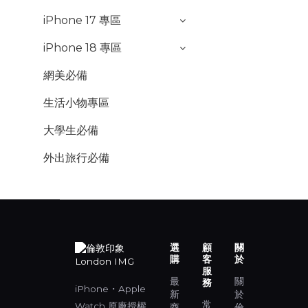
iPhone 17 專區
iPhone 18 專區
網美必備
生活小物專區
大學生必備
外出旅行必備
選
顧
關
購
客
於
服
最
關
務
iPhone・Apple
新
於
常
Watch 原廠授權
商
倫