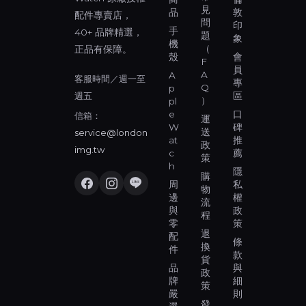
見
品
敦
配件專賣店，
問
印
手
40+ 品牌精選，
題
象
機
（
正品有保障。
殼
會
F
員
A
A
客服時間／週一至
專
Q
p
週五
區
）
pl
e
口
信箱：
運
W
碑
送
service@london
at
推
政
img.tw
c
薦
策
h
隱
購
周
私
物
邊
權
流
與
政
程
零
策
退
配
條
換
件
款
貨
品
與
政
牌
細
策
嚴
則
發