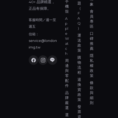
手
40+ 品牌精選，
題
象
機
（
正品有保障。
殼
會
F
員
A
A
客服時間／週一至
專
Q
p
週五
區
）
pl
e
口
信箱：
運
W
碑
送
service@london
at
推
政
img.tw
c
薦
策
h
隱
購
周
私
物
邊
權
流
與
政
程
零
策
退
配
條
換
件
款
貨
品
與
政
牌
細
策
嚴
則
發
選
票
選
資