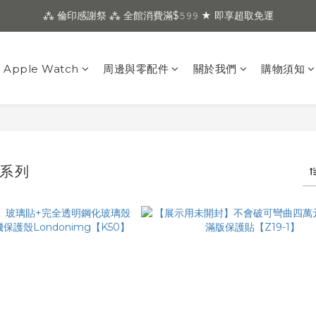
⁂ 倫印感謝祭 ⁂ 全館消費滿$𝟻𝟿𝟿 ★ 即享超取免運
Apple Watch
周邊與零配件
關於我們
購物須知
 系列