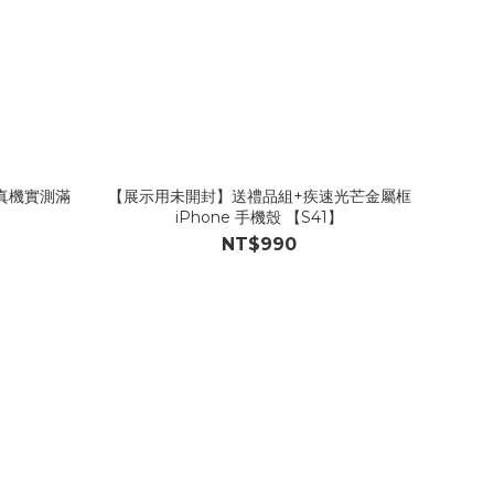
真機實測滿
【展示用未開封】送禮品組+疾速光芒金屬框
iPhone 手機殼 【S41】
NT$990