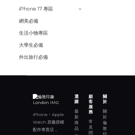
iPhone 17 專區
網美必備
生活小物專區
大學生必備
外出旅行必備
選
顧
關
購
客
於
服
最
關
務
iPhone・Apple
新
於
常
Watch 原廠授權
商
倫
見
品
敦
配件專賣店，
問
印