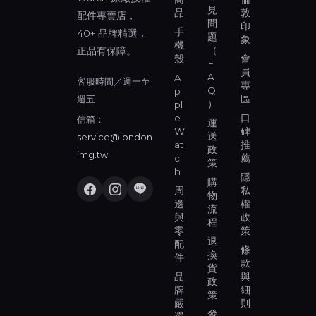
見
品
敦
配件專賣店，
問
印
手
40+ 品牌精選，
題
象
機
（
正品有保障。
殼
會
F
員
A
A
客服時間／週一至
專
Q
p
週五
區
）
pl
e
口
信箱：
運
W
碑
送
service@london
at
推
政
img.tw
c
薦
策
h
隱
購
周
私
物
邊
權
流
與
政
程
零
策
退
配
條
換
件
款
貨
品
與
政
牌
細
策
嚴
則
發