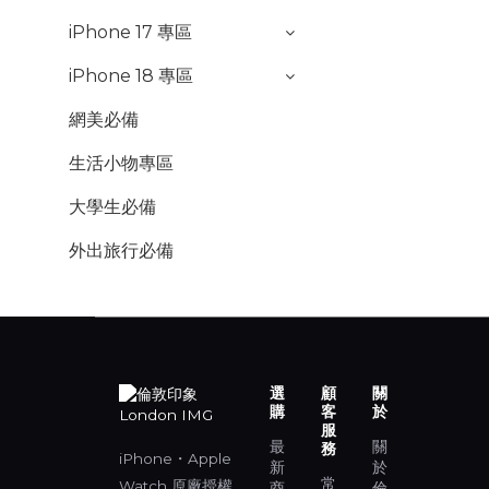
iPhone 17 專區
iPhone 18 專區
網美必備
生活小物專區
大學生必備
外出旅行必備
選
顧
關
購
客
於
服
最
關
務
iPhone・Apple
新
於
常
Watch 原廠授權
商
倫