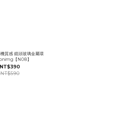
原機質感 鏡頭玻璃金屬環
donimg【N08】
NT$390
NT$590