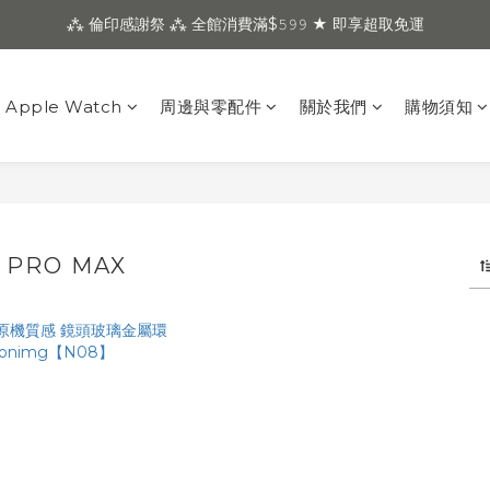
⁂ 倫印感謝祭 ⁂ 全館消費滿$𝟻𝟿𝟿 ★ 即享超取免運
Apple Watch
周邊與零配件
關於我們
購物須知
3 PRO MAX