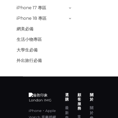
iPhone 17 專區
iPhone 18 專區
網美必備
生活小物專區
大學生必備
外出旅行必備
選
顧
關
購
客
於
服
最
關
務
iPhone・Apple
新
於
常
Watch 原廠授權
商
倫