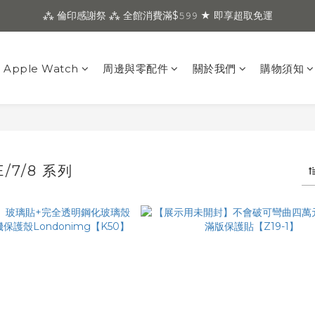
⁂ 倫印感謝祭 ⁂ 全館消費滿$𝟻𝟿𝟿 ★ 即享超取免運
Apple Watch
周邊與零配件
關於我們
購物須知
E/7/8 系列