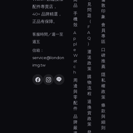
見
品
敦
配件專賣店，
問
印
手
40+ 品牌精選，
題
象
機
（
正品有保障。
殼
會
F
員
A
A
客服時間／週一至
專
Q
p
週五
區
）
pl
e
口
信箱：
運
W
碑
送
service@london
at
推
政
img.tw
c
薦
策
h
隱
購
周
私
物
邊
權
流
與
政
程
零
策
退
配
條
換
件
款
貨
品
與
政
牌
細
策
嚴
則
發