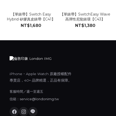
【單錶帶】Switch Easy
【單錶帶】SwitchEasy Wave
Hybrid 矽膠真皮錶帶【C41】
高彈性尼龍錶環【C43】
NT$1,680
NT$1,380
iPhone・Apple Watch 原廠授權配件
專賣店，40+ 品牌精選，正品有保障。
客服時間／週一至週五
信箱：
service@londonimg.tw