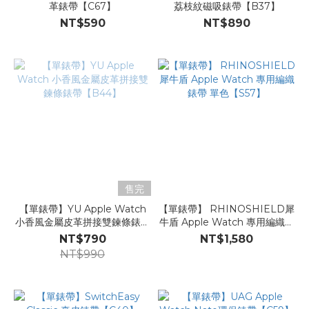
革錶帶【C67】
荔枝紋磁吸錶帶【B37】
NT$590
NT$890
售完
【單錶帶】YU Apple Watch
【單錶帶】 RHINOSHIELD犀
小香風金屬皮革拼接雙鍊條錶帶
牛盾 Apple Watch 專用編織錶
【B44】
帶 單色【S57】
NT$790
NT$1,580
NT$990