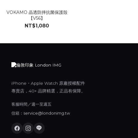
VOKAMO 晶透防摔抗菌保護殼
【V56】
NT$1,080
iPhone・Apple Watch 原廠授權配件
專賣店，40+ 品牌精選，正品有保障。
客服時間／週一至週五
信箱：
service@londonimg.tw