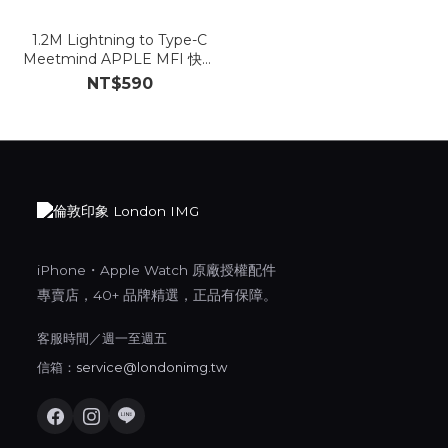
1.2M Lightning to Type-C
Meetmind APPLE MFI 快充
線 【P02】
NT$590
iPhone・Apple Watch 原廠授權配件
專賣店，40+ 品牌精選，正品有保障。
客服時間／週一至週五
信箱：
service@londonimg.tw