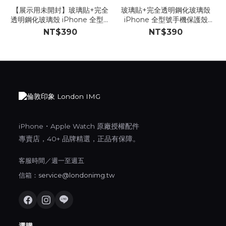
【展示用未開封】玻璃貼+完全
玻璃貼+完全透明鋼化玻璃殼
透明鋼化玻璃殼 iPhone 全型號
iPhone 全型號手機保護殼
手機保護殼
Londonimg【K50】
NT$390
NT$390
Londonimg【K50】
iPhone・Apple Watch 原廠授權配件
專賣店，40+ 品牌精選，正品有保障。
客服時間／週一至週五
信箱：
service@londonimg.tw