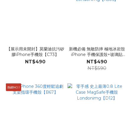
【展示用未開封】莫蘭迪抗污矽
新機必備 無敵防摔 極地冰岩殼
膠iPhone手機殼【C73】
iPhone 手機保護殼+玻璃貼
Londonimg【K50s】
NT$490
NT$490
NT$590
熱銷NO.1