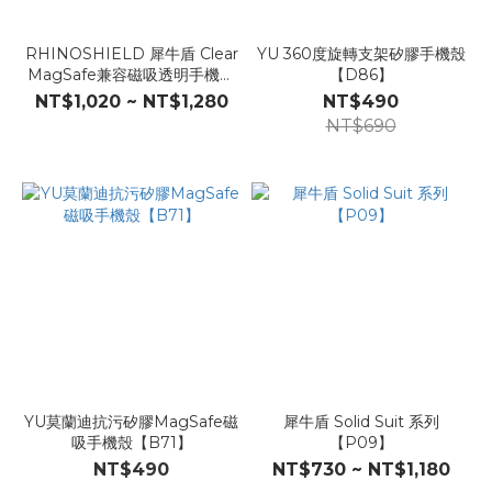
RHINOSHIELD 犀牛盾 Clear
YU 360度旋轉支架矽膠手機殼
MagSafe兼容磁吸透明手機殼
【D86】
【F76】
NT$1,020 ~ NT$1,280
NT$490
NT$690
YU莫蘭迪抗污矽膠MagSafe磁
犀牛盾 Solid Suit 系列
吸手機殼【B71】
【P09】
NT$490
NT$730 ~ NT$1,180