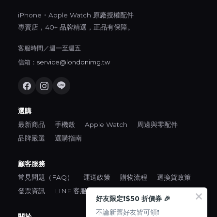
iPhone・Apple Watch 原廠授權配件
專賣店，40+ 品牌精選，正品有保障。
客服時間／週一至週五
信箱：
service@londonimg.tw
選購
最新商品
手機殼
Apple Watch
周邊與零配件
品牌嚴選
選購指南
顧客服務
常見問題（FAQ）
運送政策
購物流程
退換貨政策
發票資訊
LINE 客服
好友限定❗️$50 折價券 🎉
不論新舊好友皆可領❗️
關於