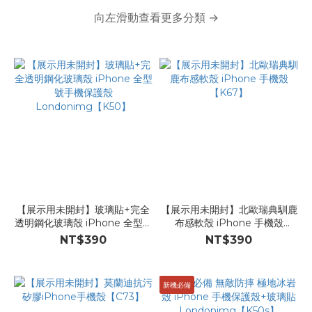
向左滑動查看更多分類 →
【展示用未開封】玻璃貼+完全
【展示用未開封】北歐瑞典馴鹿
透明鋼化玻璃殼 iPhone 全型號
布感軟殼 iPhone 手機殼
手機保護殼
【K67】
NT$390
NT$390
Londonimg【K50】
新機必備