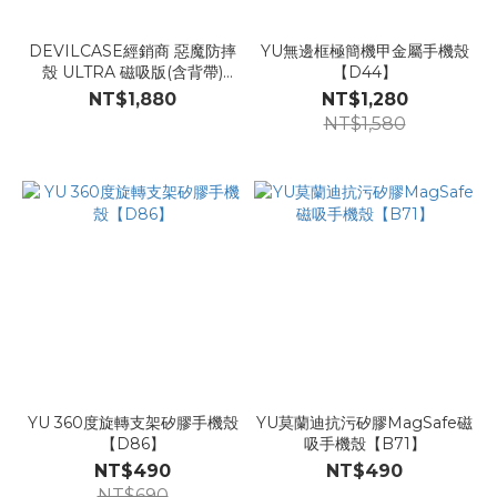
DEVILCASE經銷商 惡魔防摔
YU無邊框極簡機甲金屬手機殼
殼 ULTRA 磁吸版(含背帶)
【D44】
【D51】
NT$1,880
NT$1,280
NT$1,580
YU 360度旋轉支架矽膠手機殼
YU莫蘭迪抗污矽膠MagSafe磁
【D86】
吸手機殼【B71】
NT$490
NT$490
NT$690