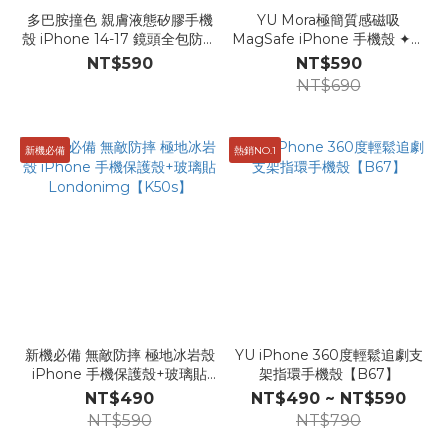
多巴胺撞色 親膚液態矽膠手機
YU Mora極簡質感磁吸
殼 iPhone 14-17 鏡頭全包防摔
MagSafe iPhone 手機殼 ✦加
殼【B125】
價購 J/arch.雲朵毛絨手腕繩專
NT$590
NT$590
區✦【T64】
NT$690
新機必備
熱銷NO.1
新機必備 無敵防摔 極地冰岩殼
YU iPhone 360度輕鬆追劇支
iPhone 手機保護殼+玻璃貼
架指環手機殼【B67】
Londonimg【K50s】
NT$490
NT$490 ~ NT$590
NT$590
NT$790