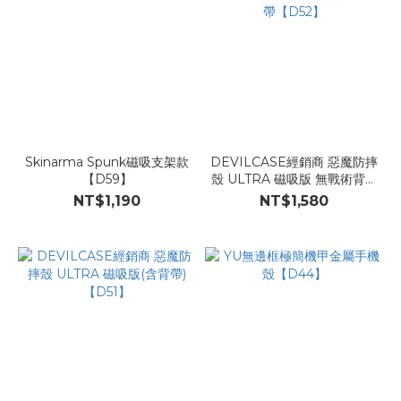
Skinarma Spunk磁吸支架款
DEVILCASE經銷商 惡魔防摔
【D59】
殼 ULTRA 磁吸版 無戰術背帶
【D52】
NT$1,190
NT$1,580