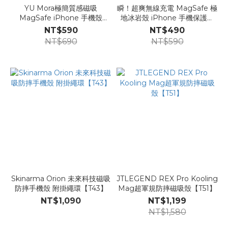
YU Mora極簡質感磁吸
瞬！超爽無線充電 MagSafe 極
MagSafe iPhone 手機殼
地冰岩殼 iPhone 手機保護殼
【T64】
+玻璃貼Londonimg【K50s】
NT$590
NT$490
NT$690
NT$590
Skinarma Orion 未來科技磁吸
JTLEGEND REX Pro Kooling
防摔手機殼 附掛繩環【T43】
Mag超軍規防摔磁吸殼【T51】
NT$1,090
NT$1,199
NT$1,580