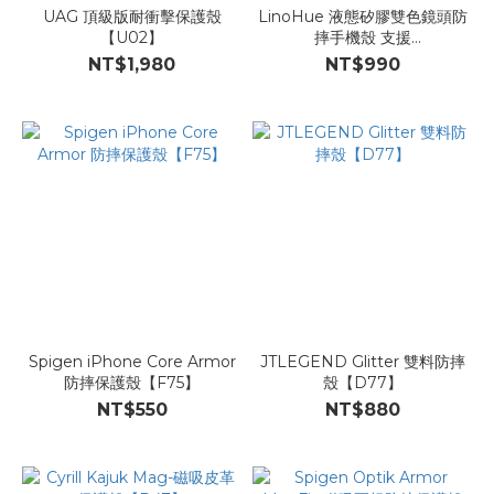
UAG 頂級版耐衝擊保護殼
LinoHue 液態矽膠雙色鏡頭防
【U02】
摔手機殼 支援
MagClick【D30】
NT$1,980
NT$990
Spigen iPhone Core Armor
JTLEGEND Glitter 雙料防摔
防摔保護殼【F75】
殼【D77】
NT$550
NT$880