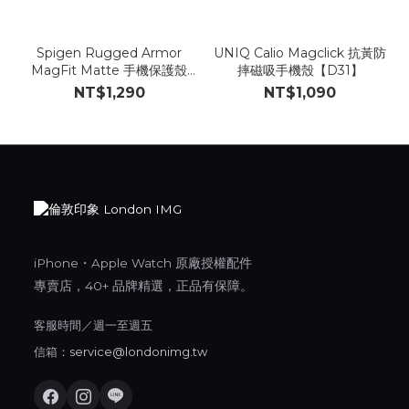
Spigen Rugged Armor
UNIQ Calio Magclick 抗黃防
MagFit Matte 手機保護殼
摔磁吸手機殼【D31】
【B41】
NT$1,290
NT$1,090
iPhone・Apple Watch 原廠授權配件
專賣店，40+ 品牌精選，正品有保障。
客服時間／週一至週五
信箱：
service@londonimg.tw