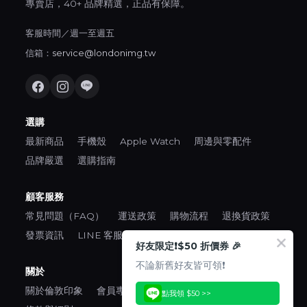
專賣店，40+ 品牌精選，正品有保障。
客服時間／週一至週五
信箱：
service@londonimg.tw
選購
最新商品
手機殼
Apple Watch
周邊與零配件
品牌嚴選
選購指南
顧客服務
常見問題（FAQ）
運送政策
購物流程
退換貨政策
發票資訊
LINE 客服
好友限定❗️$50 折價券 🎉
不論新舊好友皆可領❗️
關於
關於倫敦印象
會員專區
口碑推薦
隱私權政策
點我領 $50 >>