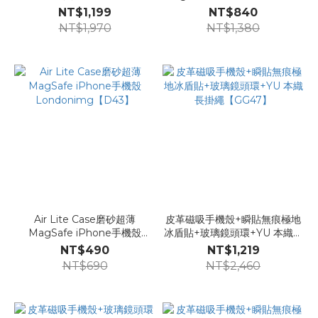
【GG46】
無痕極地冰盾貼
NT$1,199
NT$840
Londonimg【GG06】
NT$1,970
NT$1,380
Air Lite Case磨砂超薄
皮革磁吸手機殼+瞬貼無痕極地
MagSafe iPhone手機殼
冰盾貼+玻璃鏡頭環+YU 本織長
Londonimg【D43】
掛繩【GG47】
NT$490
NT$1,219
NT$690
NT$2,460