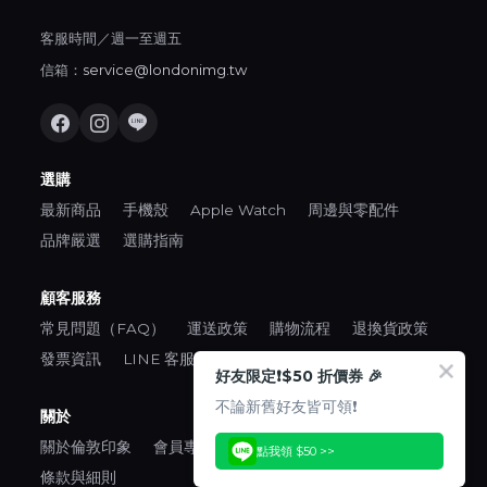
客服時間／週一至週五
信箱：
service@londonimg.tw
選購
最新商品
手機殼
Apple Watch
周邊與零配件
品牌嚴選
選購指南
顧客服務
常見問題（FAQ）
運送政策
購物流程
退換貨政策
發票資訊
LINE 客服
好友限定❗️$50 折價券 🎉
不論新舊好友皆可領❗️
關於
關於倫敦印象
會員專區
口碑推薦
隱私權政策
點我領 $50 >>
條款與細則