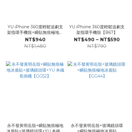
YU iPhone 360度輕鬆追劇支
YU iPhone 360度輕鬆追劇支
架指環手機殼+瞬貼無痕極地冰
架指環手機殼【B67】
盾貼Londonimg【GG02】
NT$940
NT$490 ~ NT$590
NT$1,480
NT$790
永不發黃明岳殼+瞬貼無痕極地
永不發黃明岳殼+玻璃鏡頭環
冰盾貼+玻璃鏡頭環+YU 本織長
+瞬貼無痕極地冰盾貼