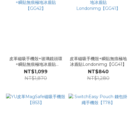
皮革磁吸手機殼+玻璃鏡頭環
皮革磁吸手機殼+瞬貼無痕極地
+瞬貼無痕極地冰盾貼
冰盾貼Londonimg【GG41】
【GG42】
NT$1,099
NT$840
NT$1,870
NT$1,280