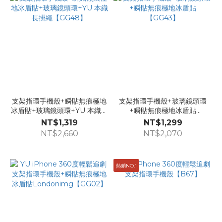
支架指環手機殼+瞬貼無痕極地
支架指環手機殼+玻璃鏡頭環
冰盾貼+玻璃鏡頭環+YU 本織長
+瞬貼無痕極地冰盾貼
掛繩【GG48】
【GG43】
NT$1,319
NT$1,299
NT$2,660
NT$2,070
熱銷NO.1