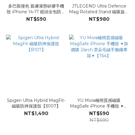
多巴胺撞色 親膚液態矽膠手機
JTLEGEND Ultra Defence
殼 iPhone 14-17 鏡頭全包防摔
Mag Rotated Stand 磁吸旋轉
殼【B125】
支架殼【B110】
NT$590
NT$980
Spigen Ultra Hybrid MagFit-
YU Mora極簡質感磁吸
磁吸防摔保護殼【B107】
MagSafe iPhone 手機殼 ✦加
價購 J/arch.雲朵毛絨手腕繩專
NT$1,490
NT$590
區✦【T64】
NT$690