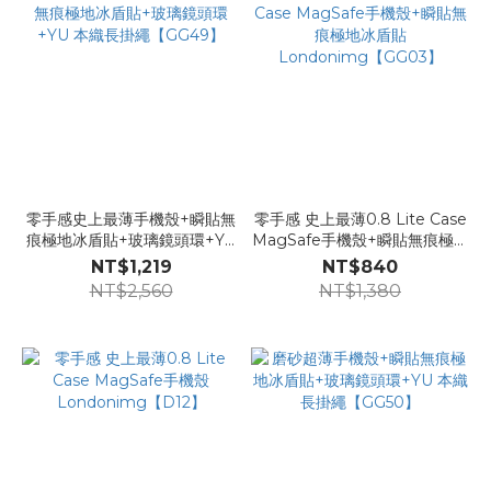
零手感史上最薄手機殼+瞬貼無
零手感 史上最薄0.8 Lite Case
痕極地冰盾貼+玻璃鏡頭環+YU
MagSafe手機殼+瞬貼無痕極地
本織長掛繩【GG49】
冰盾貼Londonimg【GG03】
NT$1,219
NT$840
NT$2,560
NT$1,380