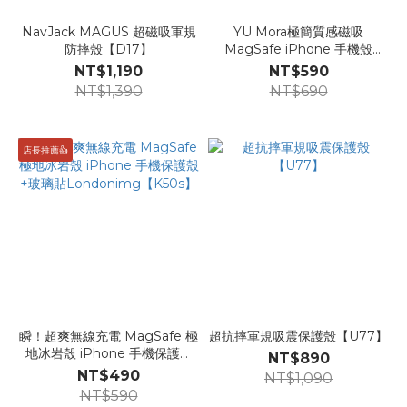
NavJack MAGUS 超磁吸軍規
YU Mora極簡質感磁吸
防摔殼【D17】
MagSafe iPhone 手機殼
【T64】
NT$1,190
NT$590
NT$1,390
NT$690
店長推薦👍
瞬！超爽無線充電 MagSafe 極
超抗摔軍規吸震保護殼【U77】
地冰岩殼 iPhone 手機保護殼
NT$890
+玻璃貼Londonimg【K50s】
NT$490
NT$1,090
NT$590