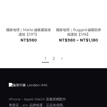
國家地理｜Matte 磁吸霧面保
國家地理｜Rugged 磁吸防摔
護殼【S97】
保護殼【S96】
NT$980
NT$980 ~ NT$1,180
1
2
iPhone・Apple Watch 原廠授權配件
專賣店，40+ 品牌精選，正品有保障。