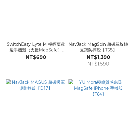
SwitchEasy Lyte M 極輕薄霧
NavJack MagSpin 超磁翼旋轉
透手機殼（支援MagSafe）
支架防摔殼【T68】
【T69】
NT$690
NT$1,390
NT$1,590