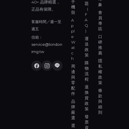
手
40+ 品牌精選，
題
象
機
（
正品有保障。
殼
會
F
員
A
A
客服時間／週一至
專
Q
p
週五
區
）
pl
e
口
信箱：
運
W
碑
送
service@london
at
推
政
img.tw
c
薦
策
h
隱
購
周
私
物
邊
權
流
與
政
程
零
策
退
配
條
換
件
款
貨
品
與
政
牌
細
策
嚴
則
發
選
票
選
資