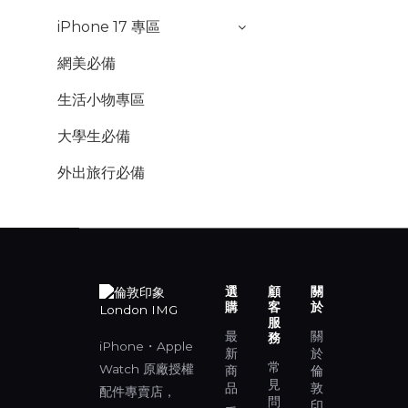
iPhone 17 專區
網美必備
生活小物專區
大學生必備
外出旅行必備
選
顧
關
購
客
於
服
最
關
務
iPhone・Apple
新
於
常
Watch 原廠授權
商
倫
見
品
敦
配件專賣店，
問
印