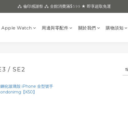
⁂ 倫印感謝祭 ⁂ 全館消費滿$𝟻𝟿𝟿 ★ 即享超取免運
Apple Watch
周邊與零配件
關於我們
購物須知
3 / SE2