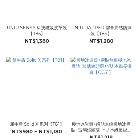
UNIU SENSA 科技磁吸皮革殼
UNIU DAPPER 都會亮感防摔
【T85】
殼【T84】
NT$1,380
NT$1,280
犀牛盾 Solid X 系列【T81】
極地冰岩殼+瞬貼無痕極地冰盾
貼+玻璃鏡頭環+YU 本織長掛繩
NT$980 ~ NT$1,180
【GG51】
NT$1,219