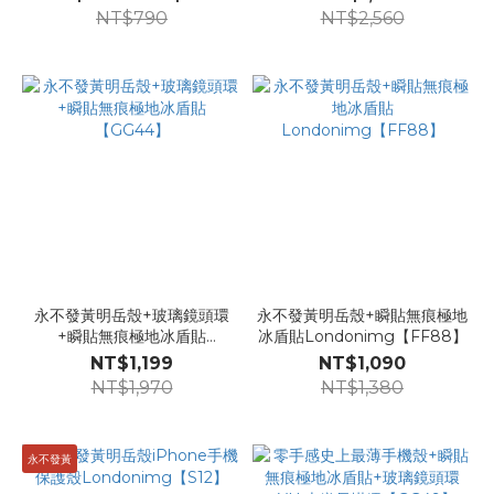
NT$790
NT$2,560
永不發黃明岳殼+玻璃鏡頭環
永不發黃明岳殼+瞬貼無痕極地
+瞬貼無痕極地冰盾貼
冰盾貼Londonimg【FF88】
【GG44】
NT$1,199
NT$1,090
NT$1,970
NT$1,380
永不發黃