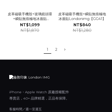
皮革磁吸手機殼+玻璃鏡頭環
皮革磁吸手機殼+瞬貼無痕極地
+瞬貼無痕極地冰盾貼
冰盾貼Londonimg【GG41】
【GG42】
NT$1,099
NT$840
NT$1,870
NT$1,280
1
2
iPhone・Apple Watch 原廠授權配件
專賣店，40+ 品牌精選，正品有保障。
客服時間／週一至週五