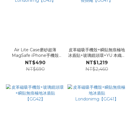
Air Lite Case磨砂超薄
皮革磁吸手機殼+瞬貼無痕極地
MagSafe iPhone手機殼
冰盾貼+玻璃鏡頭環+YU 本織長
Londonimg【D43】
掛繩【GG47】
NT$490
NT$1,219
NT$690
NT$2,460