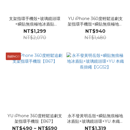
支架指環手機殼+玻璃鏡頭環
YU iPhone 360度輕鬆追劇支
+瞬貼無痕極地冰盾貼
架指環手機殼+瞬貼無痕極地冰
【GG43】
盾貼Londonimg【GG02】
NT$1,299
NT$940
NT$2,070
NT$1,480
熱銷NO.1
YU iPhone 360度輕鬆追劇支
永不發黃明岳殼+瞬貼無痕極地
架指環手機殼【B67】
冰盾貼+玻璃鏡頭環+YU 本織長
掛繩【GG52】
NT$490 ~ NT$590
NT$1,319