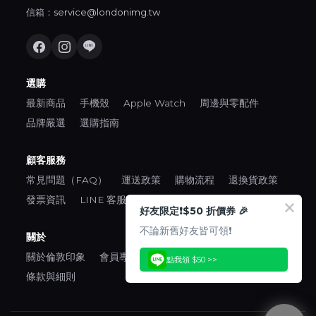
信箱：
service@londonimg.tw
選購
最新商品
手機殼
Apple Watch
周邊與零配件
品牌嚴選
選購指南
顧客服務
常見問題（FAQ）
運送政策
購物流程
退換貨政策
發票資訊
LINE 客服
好友限定❗️$50 折價券 🎉
不論新舊好友皆可領❗️
關於
關於倫敦印象
會員專區
口碑推薦
隱私權政策
點我領 $50 >>
條款與細則