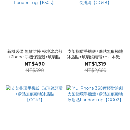
新機必備 無敵防摔 極地冰岩殼
支架指環手機殼+瞬貼無痕極地
iPhone 手機保護殼+玻璃貼
冰盾貼+玻璃鏡頭環+YU 本織長
Londonimg【K50s】
掛繩【GG48】
NT$490
NT$1,319
NT$590
NT$2,660