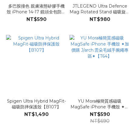
多巴胺撞色 親膚液態矽膠手機
JTLEGEND Ultra Defence
殼 iPhone 14-17 鏡頭全包防摔
Mag Rotated Stand 磁吸旋轉
殼【B125】
支架殼【B110】
NT$590
NT$980
Spigen Ultra Hybrid MagFit-
YU Mora極簡質感磁吸
磁吸防摔保護殼【B107】
MagSafe iPhone 手機殼 ✦加
價購 J/arch.雲朵毛絨手腕繩專
NT$1,490
NT$590
區✦【T64】
NT$690