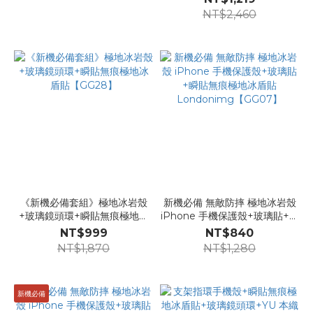
NT$2,460
《新機必備套組》極地冰岩殼
新機必備 無敵防摔 極地冰岩殼
+玻璃鏡頭環+瞬貼無痕極地冰
iPhone 手機保護殼+玻璃貼+瞬
盾貼【GG28】
貼無痕極地冰盾貼
NT$999
NT$840
Londonimg【GG07】
NT$1,870
NT$1,280
新機必備