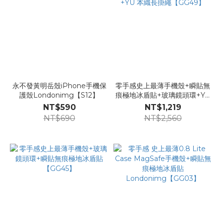
永不發黃明岳殼iPhone手機保
零手感史上最薄手機殼+瞬貼無
護殼Londonimg【S12】
痕極地冰盾貼+玻璃鏡頭環+YU
本織長掛繩【GG49】
NT$590
NT$1,219
NT$690
NT$2,560