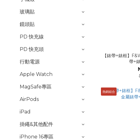
玻璃貼
鏡頭貼
PD 快充線
PD 快充頭
【錶帶+錶框】F&W 
行動電源
帶+錶
Apple Watch
MagSafe專區
熱銷組合
AirPods
iPad
掛繩&其他配件
iPhone 16專區