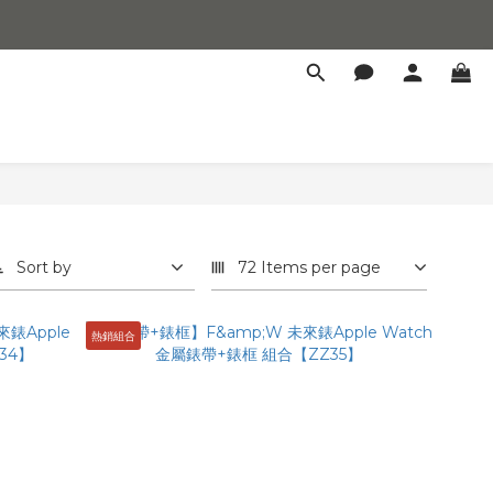
Sort by
72 Items per page
熱銷組合