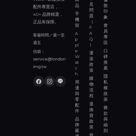
見
品
敦
配件專賣店，
問
印
手
40+ 品牌精選，
題
象
機
（
正品有保障。
殼
會
F
員
A
A
客服時間／週一至
專
Q
p
週五
區
）
pl
e
口
信箱：
運
W
碑
送
service@london
at
推
政
img.tw
c
薦
策
h
隱
購
周
私
物
邊
權
流
與
政
程
零
策
退
配
條
換
件
款
貨
品
與
政
牌
細
策
嚴
則
發