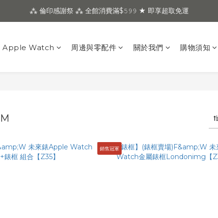
⁂ 倫印感謝祭 ⁂ 全館消費滿$𝟻𝟿𝟿 ★ 即享超取免運
Apple Watch
周邊與零配件
關於我們
購物須知
MM
銷售冠軍