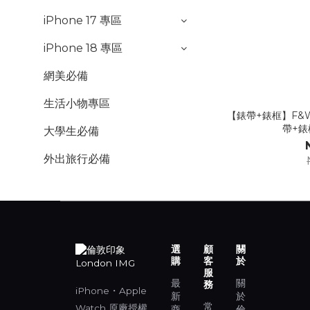
iPhone 17 專區
iPhone 18 專區
網美必備
生活小物專區
【錶帶+錶框】F&W 
帶+錶
大學生必備
外出旅行必備
選
顧
關
購
客
於
服
最
關
務
iPhone・Apple
新
於
常
Watch 原廠授權
商
倫