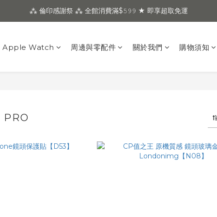
⁂ 倫印感謝祭 ⁂ 全館消費滿$𝟻𝟿𝟿 ★ 即享超取免運
Apple Watch
周邊與零配件
關於我們
購物須知
4 PRO