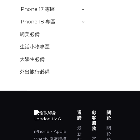
iPhone 17 專區
iPhone 18 專區
網美必備
生活小物專區
大學生必備
外出旅行必備
選
顧
關
購
客
於
服
最
關
務
iPhone・Apple
新
於
常
Watch 原廠授權
商
倫