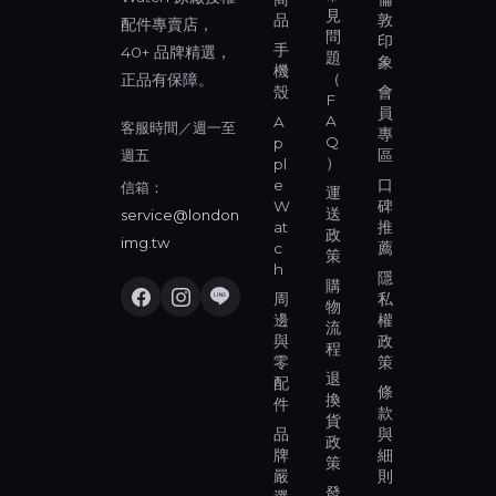
見
品
敦
配件專賣店，
問
印
手
40+ 品牌精選，
題
象
機
（
正品有保障。
殼
會
F
員
A
A
客服時間／週一至
專
Q
p
週五
區
）
pl
e
口
信箱：
運
W
碑
送
service@london
at
推
政
img.tw
c
薦
策
h
隱
購
周
私
物
邊
權
流
與
政
程
零
策
退
配
條
換
件
款
貨
品
與
政
牌
細
策
嚴
則
發