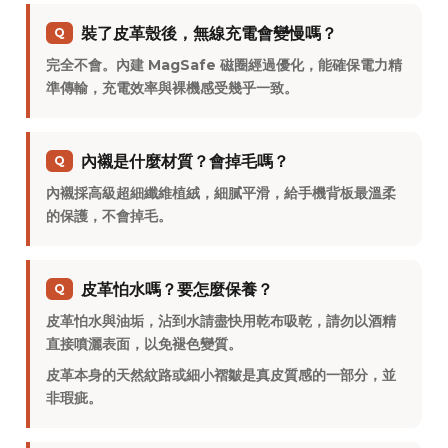
裝了皮革殼後，無線充電會變慢嗎？
Q
完全不會。內建 MagSafe 磁圈經過優化，能確保電力精
準傳輸，充電效率與裸機感受幾乎一致。
內襯是什麼材質？會掉毛嗎？
Q
內襯採高級超細纖維植絨，細膩平滑，給手機背板最溫柔
的保護，不會掉毛。
皮革怕水嗎？要怎麼保養？
Q
皮革怕水與油垢，沾到水請盡快用乾布吸乾，請勿以酒精
直接噴灑表面，以免褪色變質。
皮革本身的天然紋路或細小褶皺是真皮質感的一部分，並
非瑕疵。