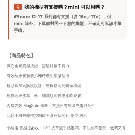
我的機型有支援嗎？mini 可以用嗎？
Q
iPhone 12–17 系列都有支援（含 16e／17e），但
mini 除外。下單前對照一下您的機型，不確定可私訊小幫
手唷。
【商品特色】
獨立金屬質感按鍵
，靈敏好按不費力
有效防止安裝或拆卸時產生細微刮痕
鏡頭框加高防護設計，邊框略高於鏡頭模組
經典高級皮革工藝，細膩紋理觸感柔軟親膚
內建強效 MagSafe 磁圈，支援所有磁吸充電與配件
此款手機殼相機控制鍵全系列採開孔(挖空)設計
小編推:質感控必收！B53 皮革殼手感溫潤、不沾灰不發黃，低調又有