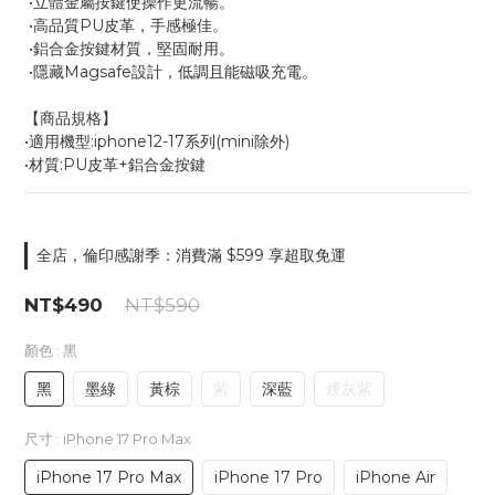
 •立體金屬按鍵使操作更流暢。
 •高品質PU皮革，手感極佳。
 •鋁合金按鍵材質，堅固耐用。
 •隱藏Magsafe設計，低調且能磁吸充電。
【商品規格】
•適用機型:iphone12-17系列(mini除外)
•材質:PU皮革+鋁合金按鍵
全店，倫印感謝季：消費滿 $599 享超取免運
NT$490
NT$590
顏色
: 黑
黑
墨綠
黃棕
紫
深藍
煙灰紫
尺寸
: iPhone 17 Pro Max
iPhone 17 Pro Max
iPhone 17 Pro
iPhone Air