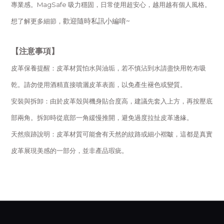
專業感。MagSafe 吸力穩固，日常使用超安心，越用越有個人風格。
歡迎隨時私訊小編唷~
想了解更多細節，
【注意事項】
皮革保養提醒：皮革材質怕水與油垢，若不慎沾到水請盡快用乾布吸
乾。請勿使用酒精直接噴灑皮革表面，以免產生褪色或變質。
安裝與拆卸：由於皮革殼與機身貼合度高，建議先套入上方，再按壓底
部兩角。拆卸時從底部一角緩慢推開，避免過度拉扯皮革邊緣。
天然痕跡說明：皮革材質可能會有天然的紋路或細小褶皺，這都是真實
皮革展現美感的一部分，並非產品瑕疵。