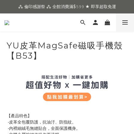
⁂ 倫印感謝祭 ⁂ 全館消費滿$𝟻𝟿𝟿 ★ 即享超取免運
YU皮革MagSafe磁吸手機殼
【B53】
【產品特色】
 •皮革全包覆防護，抗油汙、防指紋。
 •內裡細絨毛無縫貼合，全面保護機身。