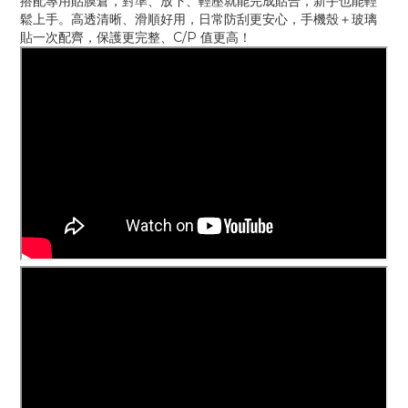
搭配專用貼膜倉，對準、放下、輕壓就能完成貼合，新手也能輕
鬆上手。高透清晰、滑順好用，日常防刮更安心，手機殼＋玻璃
貼一次配齊，保護更完整、C/P 值更高！