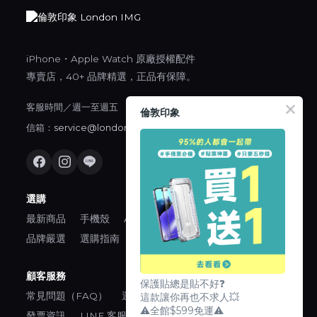
iPhone・Apple Watch 原廠授權配件
專賣店，40+ 品牌精選，正品有保障。
客服時間／週一至週五
倫敦印象
信箱：
service@londonimg.tw
選購
最新商品
手機殼
Apple Watch
周邊與零配件
品牌嚴選
選購指南
顧客服務
保護貼總是貼不好❓
常見問題（FAQ）
運送政策
購物流程
退換貨政策
這款讓你再也不求人💥
⚠️全館$599免運⚠️
發票資訊
LINE 客服