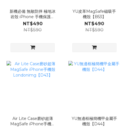
新機必備 無敵防摔 極地冰
YU皮革MagSafe磁吸手
岩殼 iPhone 手機保護殼
機殼【B53】
+玻璃貼
NT$490
NT$490
Londonimg【K50s】
NT$590
NT$590
Air Lite Case磨砂超薄
YU無邊框極簡機甲金屬手
MagSafe iPhone手機殼
機殼【D44】