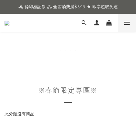
⁂ 倫印感謝祭 ⁂ 全館消費滿$𝟻𝟿𝟿 ★ 即享超取免運
※春節限定專區※
此分類沒有商品