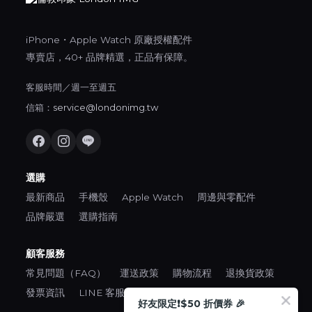
iPhone・Apple Watch 原廠授權配件
專賣店，40+ 品牌精選，正品有保障。
客服時間／週一至週五
信箱：
service@londonimg.tw
選購
最新商品
手機殼
Apple Watch
周邊與零配件
品牌嚴選
選購指南
顧客服務
常見問題（FAQ）
運送政策
購物流程
退換貨政策
發票資訊
LINE 客服
好友限定❗️$50 折價券 🎉