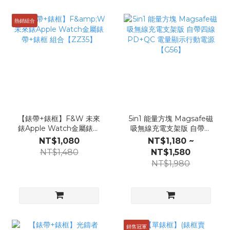
熱銷組合
【錶帶+錶框】F&W 未來
5in1 能量方塊 Magsafe磁
錶Apple Watch金屬錶帶
吸無線充電支架版 自帶四
+錶框 組合【ZZ35】
線 PD+QC 電量顯示行動
NT$1,080
NT$1,180 ~
電源【G56】
NT$1,480
NT$1,580
NT$1,980
銷售冠軍