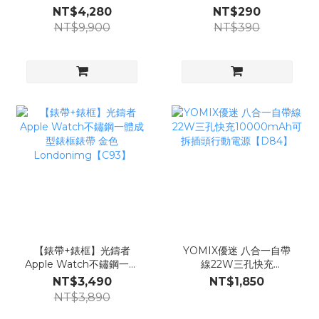
Apple Watch不鏽鋼錶框
【F77】
NT$4,280
NT$290
矽膠錶帶【D42】
NT$9,900
NT$390
【錶帶+錶框】光鑄者
YOMIX優迷 八合一自帶
Apple Watch不鏽鋼一體
線22W三孔快充
成型錶框錶帶 金色
10000mAh可拆插頭行動
NT$3,490
NT$1,850
Londonimg【C93】
電源【D84】
NT$3,890