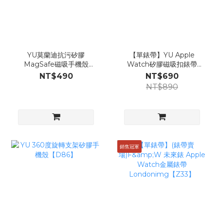
YU莫蘭迪抗污矽膠
【單錶帶】YU Apple
MagSafe磁吸手機殼
Watch矽膠磁吸扣錶帶
【B71】
【B65】
NT$490
NT$690
NT$890
銷售冠軍