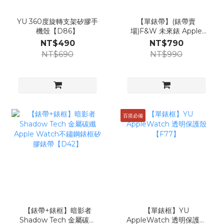
YU 360度旋轉支架矽膠手
【單錶帶】(錶帶賣
機殼【D86】
場)F&W 未來錶 Apple
Watch金屬錶帶
NT$490
NT$790
Londonimg【Z33】
NT$690
NT$990
百搭必備
【錶帶+錶框】暗影者
【單錶框】YU
Shadow Tech 金屬碳纖
AppleWatch 透明保護殼