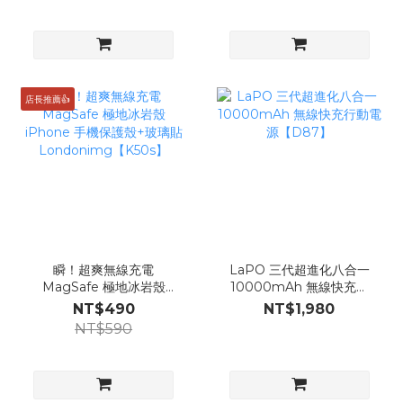
店長推薦👍
瞬！超爽無線充電
LaPO 三代超進化八合一
MagSafe 極地冰岩殼
10000mAh 無線快充行
iPhone 手機保護殼+玻璃
動電源【D87】
NT$490
NT$1,980
貼Londonimg【K50s】
NT$590