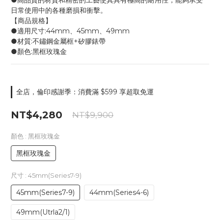
●高品質的材質和精密的工藝使其具有極高的耐用性，能夠承受
日常使用中的各種磨損和衝擊。
【商品規格】
●適用尺寸:44mm、45mm、49mm
●材質:不鏽鋼金屬框+矽膠錶帶
●顏色:黑框玫瑰金
全店，倫印感謝季：消費滿 $599 享超取免運
NT$4,280
NT$9,900
顏色
: 黑框玫瑰金
黑框玫瑰金
尺寸
: 45mm(Series7-9)
45mm(Series7-9)
44mm(Series4-6)
49mm(Utrla2/1)