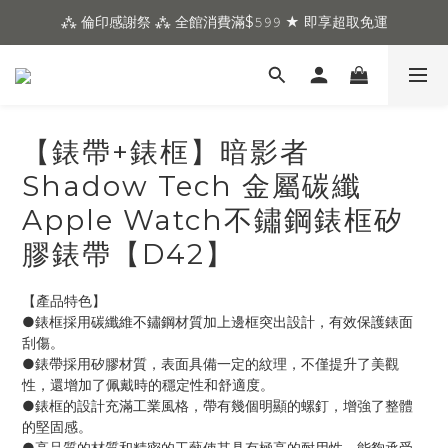
⁂ 倫印感謝祭 ⁂ 全館消費滿$𝟻𝟿𝟿 ★ 即享超取免運
【錶帶+錶框】暗影者
Shadow Tech 金屬碳纖
Apple Watch不鏽鋼錶框矽
膠錶帶【D42】
【產品特色】
●錶框採用碳纖維不鏽鋼材質加上邊框突出設計，有效保護錶面
刮傷。
●錶帶採用矽膠材質，表面具備一定的紋理，不僅提升了美觀
性，還增加了佩戴時的穩定性和舒適度。
●錶框的設計充滿工業風格，帶有幾個明顯的螺釘，增強了整體
的堅固感。