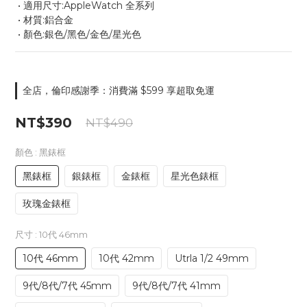
 • 適用尺寸:AppleWatch 全系列
 • 材質:鋁合金
 • 顏色:銀色/黑色/金色/星光色
全店，倫印感謝季：消費滿 $599 享超取免運
NT$390
NT$490
顏色
: 黑錶框
黑錶框
銀錶框
金錶框
星光色錶框
玫瑰金錶框
尺寸
: 10代 46mm
10代 46mm
10代 42mm
Utrla 1/2 49mm
9代/8代/7代 45mm
9代/8代/7代 41mm