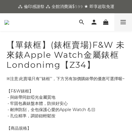
⁂ 倫印感謝祭 ⁂ 全館消費滿$𝟻𝟿𝟿 ★ 即享超取免運
【單錶框】(錶框賣場)F&W 未
來錶Apple Watch金屬錶框
Londonimg【Z34】
※注意:此賣場只有''錶框''，下方另有加價購錶帶的優惠可選擇喔~
【F&W錶框】
 • 與錶帶同款啞光金屬質地
 • 牢固包裹錶盤本體，防掉好安心
 • 耐摔防刮，全包保護心愛的Apple Watch 💪🏻
 • 孔位精準，調節鈕輕鬆按
【商品規格】