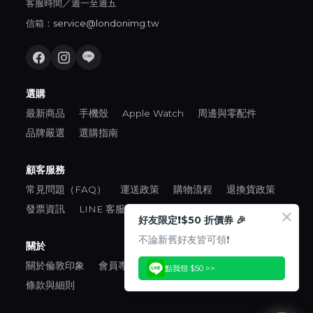
客服時間／週一至週五
信箱：
service@londonimg.tw
選購
最新商品
手機殼
Apple Watch
周邊與零配件
品牌嚴選
選購指南
顧客服務
常見問題（FAQ）
運送政策
購物流程
退換貨政策
發票資訊
LINE 客服
好友限定❗️$50 折價券 🎉
不論新舊好友皆可領❗️
關於
關於倫敦印象
會員專區
口碑推薦
隱私權政策
點我領 $50 >>
條款與細則