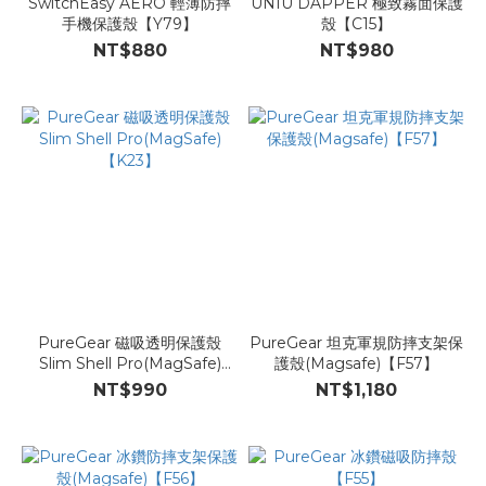
SwitchEasy AERO 輕薄防摔
UNIU DAPPER 極致霧面保護
手機保護殼【Y79】
殼【C15】
NT$880
NT$980
PureGear 磁吸透明保護殼
PureGear 坦克軍規防摔支架保
Slim Shell Pro(MagSafe)
護殼(Magsafe)【F57】
【K23】
NT$990
NT$1,180