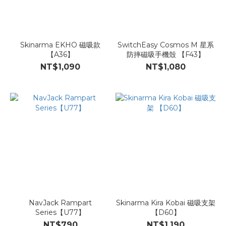
Skinarma EKHO 磁吸款
SwitchEasy Cosmos M 星系
【A36】
防摔磁吸手機殼 【F43】
NT$1,090
NT$1,080
NavJack Rampart
Skinarma Kira Kobai 磁吸支架
Series【U77】
【D60】
NT$790
NT$1,190