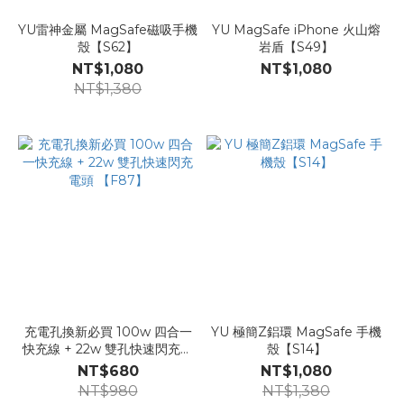
YU雷神金屬 MagSafe磁吸手機
YU MagSafe iPhone 火山熔
殼【S62】
岩盾【S49】
NT$1,080
NT$1,080
NT$1,380
充電孔換新必買 100w 四合一
YU 極簡Z鋁環 MagSafe 手機
快充線 + 22w 雙孔快速閃充電
殼【S14】
頭 【F87】
NT$680
NT$1,080
NT$980
NT$1,380