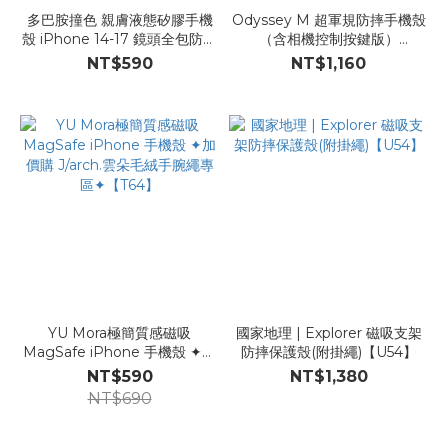
多巴胺撞色 親膚液態矽膠手機
Odyssey M 超軍規防摔手機殼
殼 iPhone 14-17 鏡頭全包防摔
（含相機控制按鍵版）
殼【B125】
【B126】
NT$590
NT$1,160
YU Mora極簡質感磁吸
國家地理 | Explorer 磁吸支架
MagSafe iPhone 手機殼 ✦加
防摔保護殼(附掛繩)【U54】
價購 J/arch.雲朵毛絨手腕繩專
NT$590
NT$1,380
區✦【T64】
NT$690