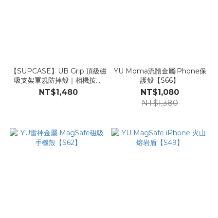
【SUPCASE】UB Grip 頂級磁
YU Moma流體金屬iPhone保
吸支架軍規防摔殼｜相機按鍵
護殼【S66】
【S94】
NT$1,480
NT$1,080
NT$1,380