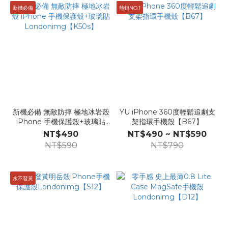
新機必備
熱銷NO.1
新機必備 無敵防摔 極地冰岩殼
YU iPhone 360度輕鬆追劇支
iPhone 手機保護殼+玻璃貼
架指環手機殼【B67】
Londonimg【K50s】
NT$490
NT$490 ~ NT$590
NT$590
NT$790
永不發黃