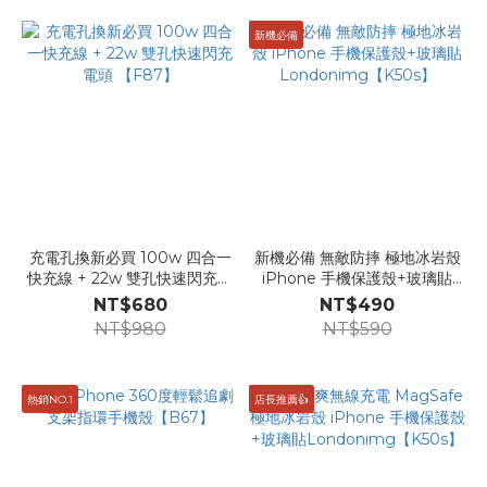
新機必備
充電孔換新必買 100w 四合一
新機必備 無敵防摔 極地冰岩殼
快充線 + 22w 雙孔快速閃充電
iPhone 手機保護殼+玻璃貼
頭 【F87】
Londonimg【K50s】
NT$680
NT$490
NT$980
NT$590
熱銷NO.1
店長推薦👍