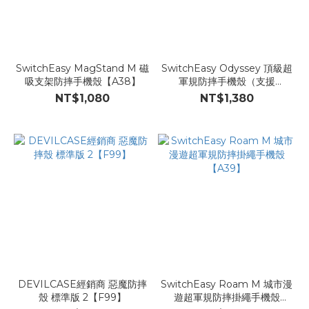
SwitchEasy MagStand M 磁
SwitchEasy Odyssey 頂級超
吸支架防摔手機殼【A38】
軍規防摔手機殼（支援
MagSafe）【D69】
NT$1,080
NT$1,380
DEVILCASE經銷商 惡魔防摔
SwitchEasy Roam M 城市漫
殼 標準版 2【F99】
遊超軍規防摔掛繩手機殼