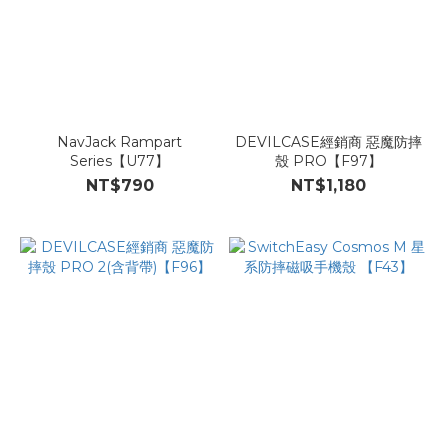
NavJack Rampart
DEVILCASE經銷商 惡魔防摔
Series【U77】
殼 PRO【F97】
NT$790
NT$1,180