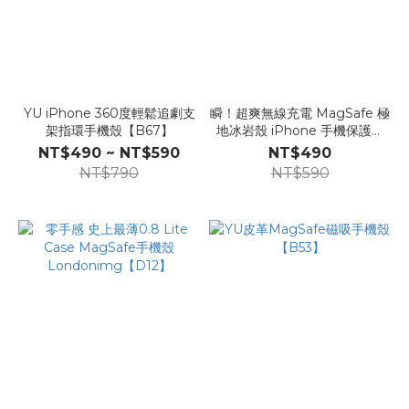
YU iPhone 360度輕鬆追劇支
瞬！超爽無線充電 MagSafe 極
架指環手機殼【B67】
地冰岩殼 iPhone 手機保護殼
+玻璃貼Londonimg【K50s】
NT$490 ~ NT$590
NT$490
NT$790
NT$590