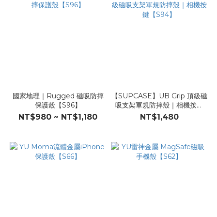
國家地理｜Rugged 磁吸防摔
【SUPCASE】UB Grip 頂級磁
保護殼【S96】
吸支架軍規防摔殼｜相機按鍵
【S94】
NT$980 ~ NT$1,180
NT$1,480