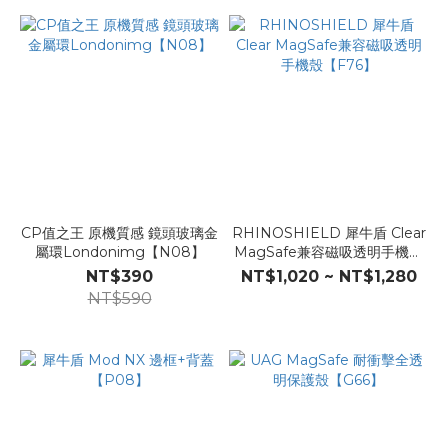
CP值之王 原機質感 鏡頭玻璃金
RHINOSHIELD 犀牛盾 Clear
屬環Londonimg【N08】
MagSafe兼容磁吸透明手機殼
【F76】
NT$390
NT$1,020 ~ NT$1,280
NT$590