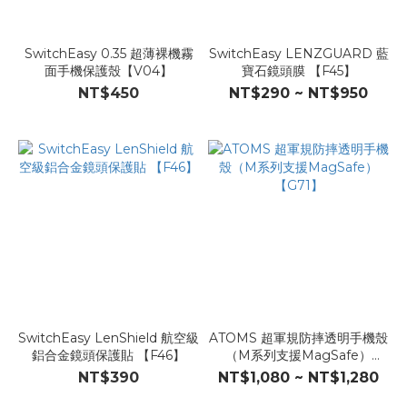
SwitchEasy 0.35 超薄裸機霧
SwitchEasy LENZGUARD 藍
面手機保護殼【V04】
寶石鏡頭膜 【F45】
NT$450
NT$290 ~ NT$950
SwitchEasy LenShield 航空級
ATOMS 超軍規防摔透明手機殼
鋁合金鏡頭保護貼 【F46】
（M系列支援MagSafe）
【G71】
NT$390
NT$1,080 ~ NT$1,280