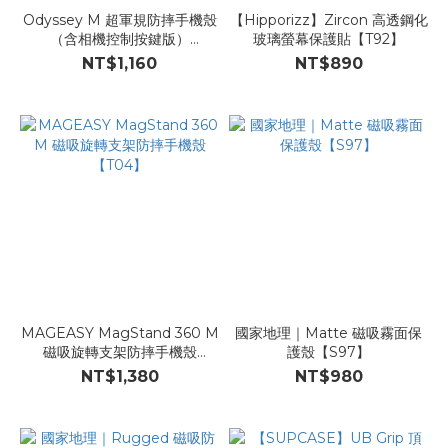
Odyssey M 超軍規防摔手機殼
【Hipporizz】Zircon 高透鋼化
（含相機控制按鍵版）
玻璃螢幕保護貼【T92】
【B126】
NT$1,160
NT$890
MAGEASY MagStand 360 M
國家地理｜Matte 磁吸霧面保
磁吸旋轉支架防摔手機殼
護殼【S97】
【T04】
NT$1,380
NT$980