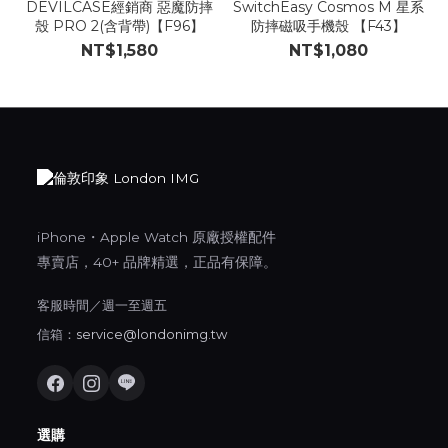
DEVILCASE經銷商 惡魔防摔
SwitchEasy Cosmos M 星系
殼 PRO 2(含背帶)【F96】
防摔磁吸手機殼 【F43】
NT$1,580
NT$1,080
iPhone・Apple Watch 原廠授權配件
專賣店，40+ 品牌精選，正品有保障。
客服時間／週一至週五
信箱：
service@londonimg.tw
選購