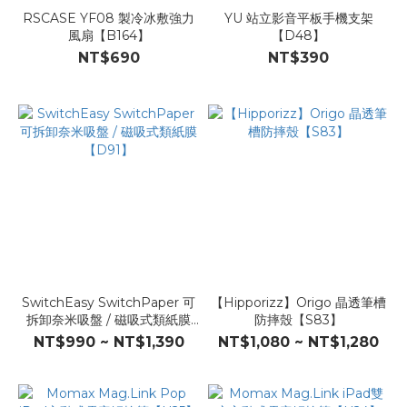
RSCASE YF08 製冷冰敷強力
YU 站立影音平板手機支架
風扇【B164】
【D48】
NT$690
NT$390
SwitchEasy SwitchPaper 可
【Hipporizz】Origo 晶透筆槽
拆卸奈米吸盤 / 磁吸式類紙膜
防摔殼【S83】
【D91】
NT$990 ~ NT$1,390
NT$1,080 ~ NT$1,280