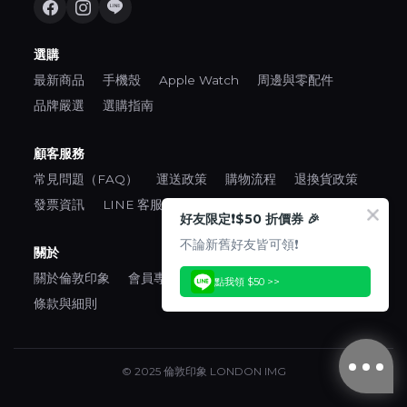
選購
最新商品
手機殼
Apple Watch
周邊與零配件
品牌嚴選
選購指南
顧客服務
常見問題（FAQ）
運送政策
購物流程
退換貨政策
發票資訊
LINE 客服
好友限定❗️$50 折價券 🎉
不論新舊好友皆可領❗️
關於
關於倫敦印象
會員專區
口碑推薦
隱私權政策
點我領 $50 >>
條款與細則
© 2025 倫敦印象 LONDON IMG