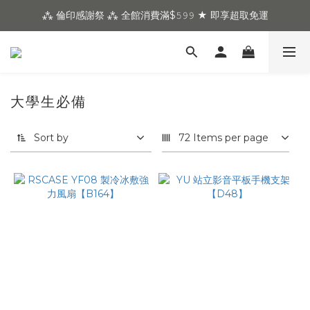
⁂ 倫印感謝祭 ⁂ 全館消費滿$𝟻𝟿𝟿 ★ 即享超取免運
大學生必備
Sort by
72 Items per page