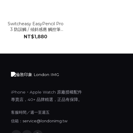
Switcheasy EasyPencil Pro
3 防誤觸 / 傾斜感應 觸控筆
【Y95】
NT$1,880
iPhone・Apple Watch 原廠授權配件
專賣店，40+ 品牌精選，正品有保障。
客服時間／週一至週五
信箱：
service@londonimg.tw