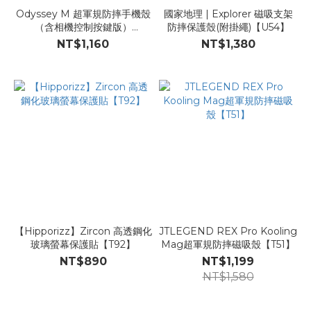
Odyssey M 超軍規防摔手機殼
國家地理 | Explorer 磁吸支架
（含相機控制按鍵版）
防摔保護殼(附掛繩)【U54】
【B126】
NT$1,160
NT$1,380
【Hipporizz】Zircon 高透鋼化
JTLEGEND REX Pro Kooling
玻璃螢幕保護貼【T92】
Mag超軍規防摔磁吸殼【T51】
NT$890
NT$1,199
NT$1,580