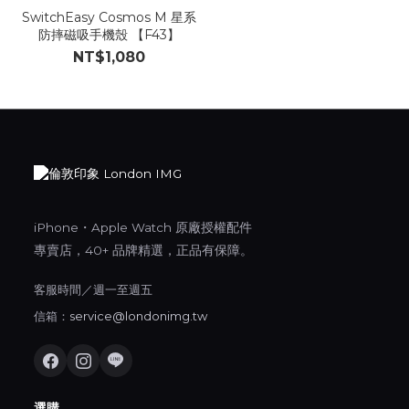
SwitchEasy Cosmos M 星系
防摔磁吸手機殼 【F43】
NT$1,080
iPhone・Apple Watch 原廠授權配件
專賣店，40+ 品牌精選，正品有保障。
客服時間／週一至週五
信箱：
service@londonimg.tw
選購