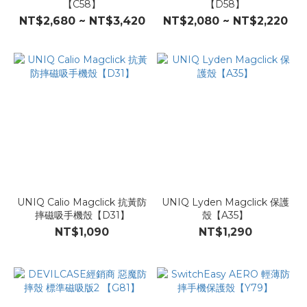
【C58】
【D58】
NT$2,680 ~ NT$3,420
NT$2,080 ~ NT$2,220
UNIQ Calio Magclick 抗黃防
UNIQ Lyden Magclick 保護
摔磁吸手機殼【D31】
殼【A35】
NT$1,090
NT$1,290