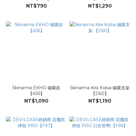
NT$790
NT$1,290
Skinarma EKHO 磁吸款
Skinarma Kira Kobai 磁吸支架
【A36】
【D60】
NT$1,090
NT$1,190