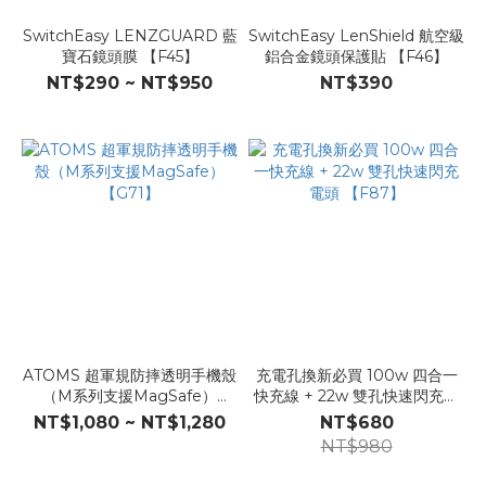
SwitchEasy LENZGUARD 藍
SwitchEasy LenShield 航空級
寶石鏡頭膜 【F45】
鋁合金鏡頭保護貼 【F46】
NT$290 ~ NT$950
NT$390
ATOMS 超軍規防摔透明手機殼
充電孔換新必買 100w 四合一
（M系列支援MagSafe）
快充線 + 22w 雙孔快速閃充電
【G71】
頭 【F87】
NT$1,080 ~ NT$1,280
NT$680
NT$980