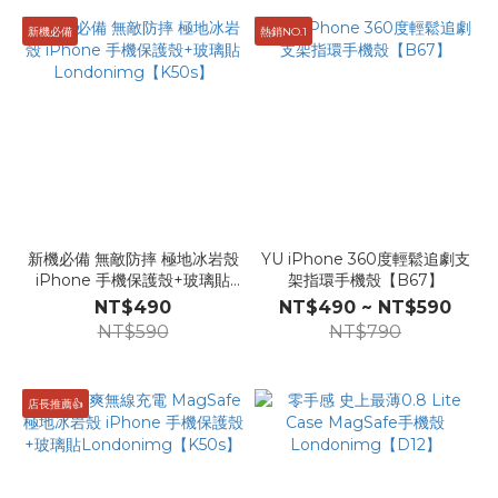
新機必備
熱銷NO.1
新機必備 無敵防摔 極地冰岩殼
YU iPhone 360度輕鬆追劇支
iPhone 手機保護殼+玻璃貼
架指環手機殼【B67】
Londonimg【K50s】
NT$490
NT$490 ~ NT$590
NT$590
NT$790
店長推薦👍