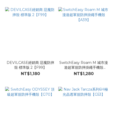
DEVILCASE經銷商 惡魔防摔
SwitchEasy Roam M 城市漫
殼 標準版 2【F99】
遊超軍規防摔掛繩手機殼
【A39】
NT$1,180
NT$1,280