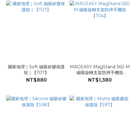
國家地理｜Soft 磁吸矽膠保護
MAGEASY MagStand 360 M
殼｜【T07】
磁吸旋轉支架防摔手機殼
【T04】
NT$880
NT$1,380