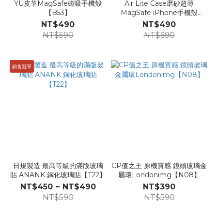
YU皮革MagSafe磁吸手機殼
Air Lite Case磨砂超薄
【B53】
MagSafe iPhone手機殼
Londonimg【D43】
NT$490
NT$490
NT$590
NT$690
銷售冠軍
日規製造 最高等級的滿版玻璃
CP值之王 原機質感 鏡頭玻璃金
貼 ANANK 鋼化玻璃貼【T22】
屬環Londonimg【N08】
NT$450 ~ NT$490
NT$390
NT$590
NT$590