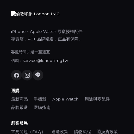
iPhone・Apple Watch 原廠授權配件
專賣店，40+ 品牌精選，正品有保障。
客服時間／週一至週五
信箱：
service@londonimg.tw
選購
最新商品
手機殼
Apple Watch
周邊與零配件
品牌嚴選
選購指南
顧客服務
常見問題（FAQ）
運送政策
購物流程
退換貨政策