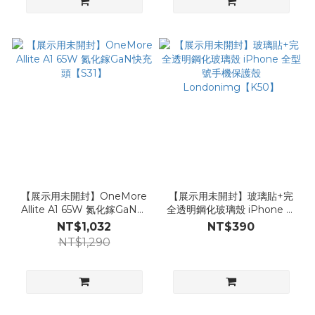
【展示用未開封】OneMore
【展示用未開封】玻璃貼+完
Allite A1 65W 氮化鎵GaN快
全透明鋼化玻璃殼 iPhone 全
充頭【S31】
型號手機保護殼
NT$1,032
NT$390
Londonimg【K50】
NT$1,290