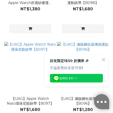
Apple Watch舒適矽膠運動
運動錶帶【B098】
錶帶【B099】
NT$1,380
NT$1,680
好友限定❗️$50 折價券 🎉
不論新舊好友皆可領❗️
點我領 $50 >>
【UAG】Apple Watch
【UAG】滿版鋼化玻璃保護貼
Nato環保尼龍錶帶【B097】
【B096】
NT$1,680
NT$1,280
已選
0
件