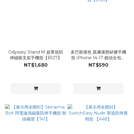
Odyssey Stand M 超軍規防
多巴胺撞色 親膚液態矽膠手機
摔磁吸支架手機殼【B127】
殼 iPhone 14-17 鏡頭全包防
摔殼【B125】
NT$1,680
NT$590