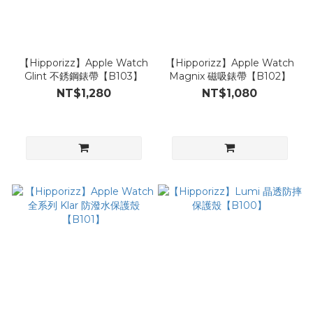
【Hipporizz】Apple Watch
【Hipporizz】Apple Watch
Glint 不銹鋼錶帶【B103】
Magnix 磁吸錶帶【B102】
NT$1,280
NT$1,080