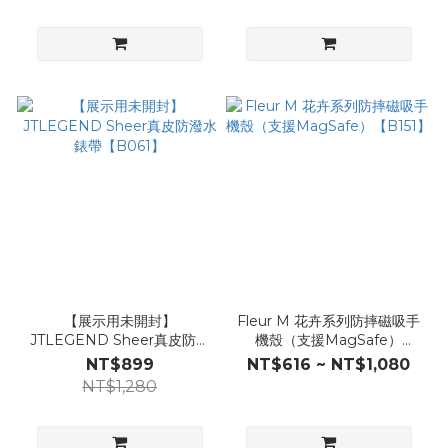
【展示用未開封】
Fleur M 花卉系列防摔磁吸手
JTLEGEND Sheer真皮防潑
機殼（支援MagSafe）
水錶帶【B061】
【B151】
NT$899
NT$616 ~ NT$1,080
NT$1,280