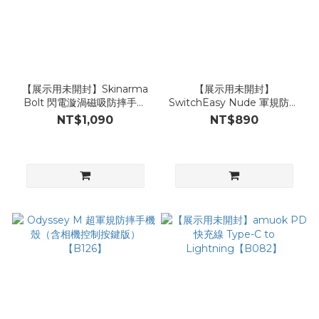
【展示用未開封】Skinarma
【展示用未開封】
Bolt 閃電漩渦磁吸防摔手機
SwitchEasy Nude 軍規防摔
殼 附掛繩環【T41】
透明殼 【A48】
NT$1,090
NT$890