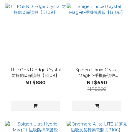
JTLEGEND Edge Crystal
Spigen Liquid Crystal
防摔磁吸保護殼【B109】
MagFit-手機保護殼
【B108】
NT$880
NT$690
NT$950