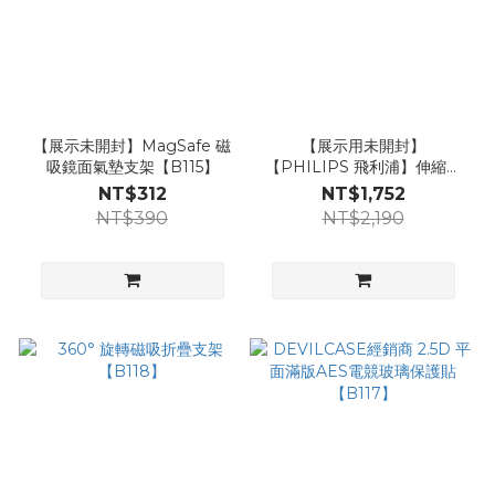
【展示未開封】MagSafe 磁
【展示用未開封】
吸鏡面氣墊支架【B115】
【PHILIPS 飛利浦】伸縮線
多合一行動電源
NT$312
NT$1,752
(10000mAh)【U73】
NT$390
NT$2,190