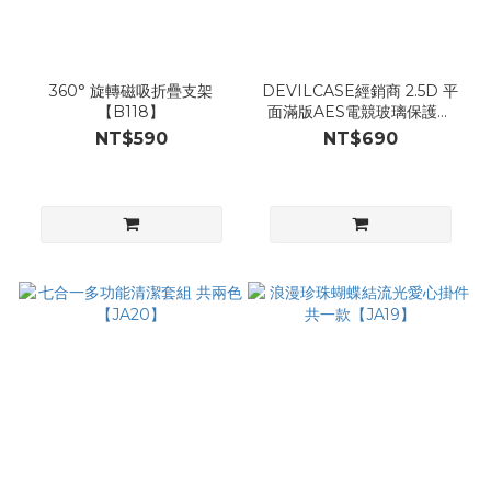
360° 旋轉磁吸折疊支架
DEVILCASE經銷商 2.5D 平
【B118】
面滿版AES電競玻璃保護貼
【B117】
NT$590
NT$690