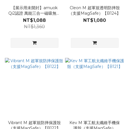
【展示用未開封】amuok
Cleon M 超軍規透明防摔殼
Qi2認證 萬能三合一磁吸無線
（支援MagSafe）【B124】
充電站 15W【B064】
NT$1,088
NT$1,080
NT$1,360
Vibrant M 超軍規防摔保護殼
Kev M 軍工航太纖維手機保
（支援MagSafe）【B122】
護殼（支援MagSafe）