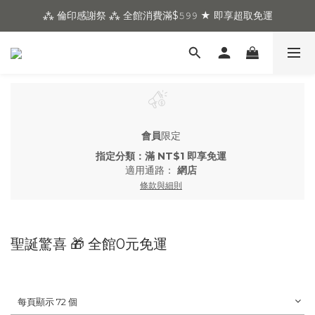
⁂ 倫印感謝祭 ⁂ 全館消費滿$𝟻𝟿𝟿 ★ 即享超取免運
會員
限定
指定分類：滿 NT$1 即享免運
適用通路：
網店
條款與細則
聖誕驚喜 🎁 全館0元免運
每頁顯示 72 個