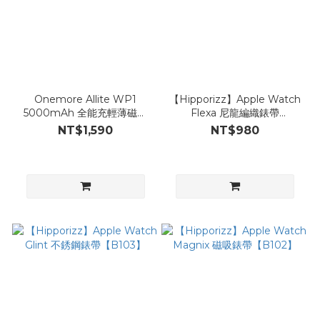
Onemore Allite WP1
【Hipporizz】Apple Watch
5000mAh 全能充輕薄磁吸
Flexa 尼龍編織錶帶
行動電源【B105】
【B104】
NT$1,590
NT$980