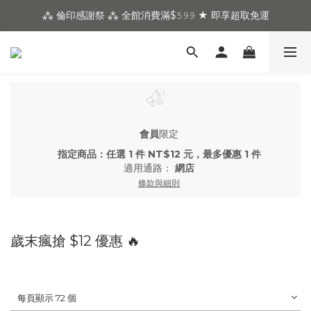
⁂ 倫印感謝祭 ⁂ 全館消費滿$𝟻𝟿𝟿 ★ 即享超取免運
會員
限定
指定商品：任選 1 件 NT$12 元，最多優惠 1 件
適用通路：
網店
條款與細則
歲末瘋搶 $12 優惠 🔥
每頁顯示 72 個