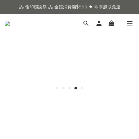
⁂ 倫印感謝祭 ⁂ 全館消費滿$𝟻𝟿𝟿 ★ 即享超取免運