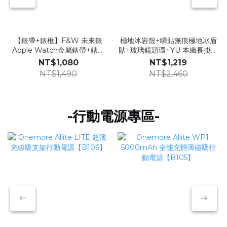
【錶帶+錶框】F&W 未來錶
極地冰岩殼+瞬貼無痕極地冰盾
Apple Watch金屬錶帶+錶框
貼+玻璃鏡頭環+YU 本織長掛繩
組合【Z35】
【GG51】
NT$1,080
NT$1,219
NT$1,490
NT$2,460
-行動電源專區-