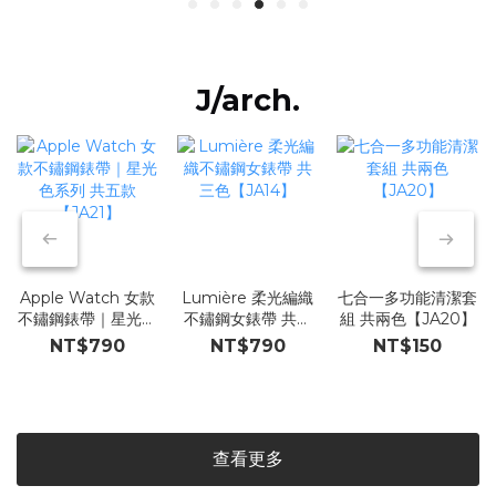
J/arch.
Apple Watch 女款
Lumière 柔光編織
七合一多功能清潔套
不鏽鋼錶帶｜星光色
不鏽鋼女錶帶 共三
組 共兩色【JA20】
系列 共五款
色【JA14】
NT$790
NT$790
NT$150
【JA21】
查看更多