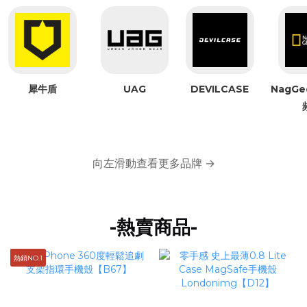
犀牛盾
UAG
DEVILCASE
NagG
向左滑動查看更多品牌 →
-熱賣商品-
熱銷NO.1