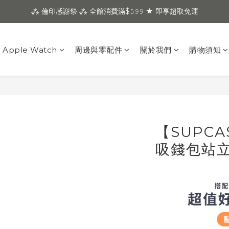
⁂ 倫印感謝祭 ⁂ 全館消費滿$𝟻𝟿𝟿 ★ 即享超取免運
Apple Watch
周邊與零配件
關於我們
購物須知
【SUPCA
吸錢包站立