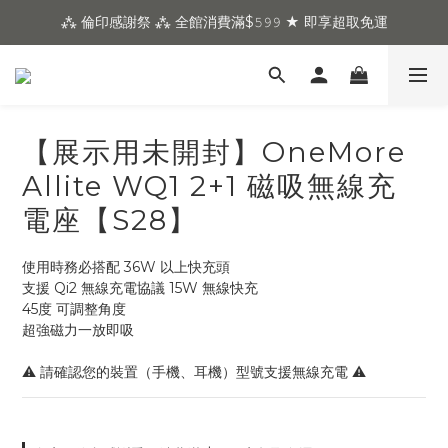
⁂ 倫印感謝祭 ⁂ 全館消費滿$𝟻𝟿𝟿 ★ 即享超取免運
【展示用未開封】OneMore
Allite WQ1 2+1 磁吸無線充
電座【S28】
使用時務必搭配 36W 以上快充頭
支援 Qi2 無線充電協議 15W 無線快充
45度 可調整角度
超強磁力一放即吸
⚠️ 請確認您的裝置（手機、耳機）型號支援無線充電 ⚠️