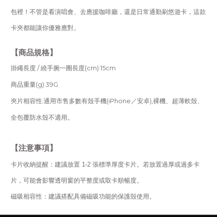
包裡！
不管是看演唱會、去應援咖啡廳，還是日常通勤刷悠遊卡，這款
卡夾都能讓你優雅應對。
【商品規格】
掛繩長度 / 繞手腕一圈長度(cm):15cm
商品重量(g):39G
夾片相容性:通用市售多數有殼手機(iPhone／安卓),裸機、超薄軟殼、
全包覆防水殼不適用。
【注意事項】
卡片收納提醒
：建議放置 1-2 張標準厚度卡片。若放置過厚或過多卡
片，可能會影響透明窗的平整度或取卡順暢度。
磁吸相容性
：建議搭配具備磁吸功能的保護殼使用。