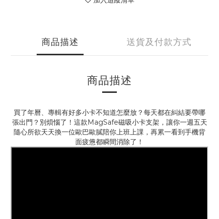
加入追蹤清單
商品描述
送貨及付款方式
商品描述
買了年曆、專輯有好多小卡不知道怎麼放？每天都在糾結要帶哪
張出門？別煩惱了！這款MagSafe磁吸小卡支架，讓你一週五天
隨心所欲天天換一位歐巴歐膩陪你上班上課，再累一看到手機背
面疲憊都瞬間消除了！