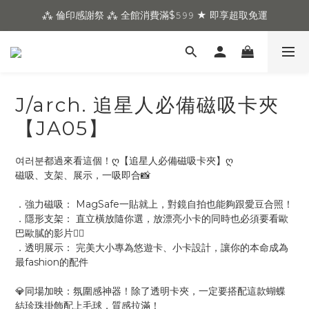
⁂ 倫印感謝祭 ⁂ 全館消費滿$𝟻𝟿𝟿 ★ 即享超取免運
J/arch. 追星人必備磁吸卡夾
【JA05】
여러분都過來看這個！ღ【追星人必備磁吸卡夾】ღ
磁吸、支架、展示，一吸即合📸
．強力磁吸： MagSafe一貼就上，對鏡自拍也能夠跟愛豆合照！
．隱形支架： 直立橫放隨你選，放漂亮小卡的同時也必須要看歐
巴歐膩的影片✌🏻
．透明展示： 完美大小專為悠遊卡、小卡設計，讓你的本命成為
最fashion的配件
💎同場加映：氛圍感神器！除了透明卡夾，一定要搭配這款蝴蝶
結珍珠掛飾配上毛球，質感拉滿！