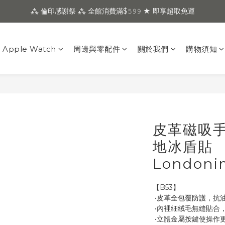
⁂ 倫印感謝祭 ⁂ 全館消費滿$𝟻𝟿𝟿 ★ 即享超取免運
Apple Watch
周邊與零配件
關於我們
購物須知
皮革磁吸
地冰盾貼
London
【B53】
 •皮革全包覆防護，抗
 •內裡細絨毛無縫貼合
 •立體金屬按鍵使操作