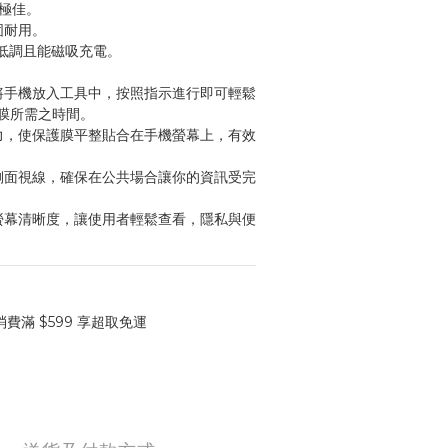
感極佳。
固耐用。
計，低調且能磁吸充電。
需將手機放入工具中，按照指示進行即可輕鬆
膜所需之時間。
壓力，使保護膜平整貼合在手機螢幕上，有效
擋側面視線，確保在公共場合讓你的資訊受完
持螢幕清晰度，讓使用者輕鬆查看，隱私與便
費滿 $599 享超取免運