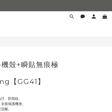
手機殼+瞬貼無痕極
img【GG41】
油汙、防指紋。
，全面保護機身。
更流暢。