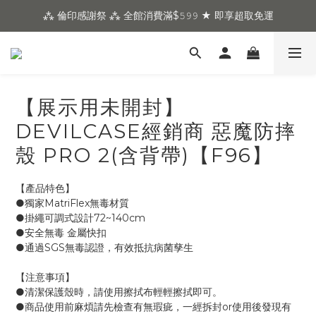
⁂ 倫印感謝祭 ⁂ 全館消費滿$𝟻𝟿𝟿 ★ 即享超取免運
【展示用未開封】
DEVILCASE經銷商 惡魔防摔
殼 PRO 2(含背帶)【F96】
【產品特色】
●獨家MatriFlex無毒材質
●掛繩可調式設計72~140cm
●安全無毒 金屬快扣
●通過SGS無毒認證，有效抵抗病菌孳生
【注意事項】
●清潔保護殼時，請使用擦拭布輕輕擦拭即可。
●商品使用前麻煩請先檢查有無瑕疵，一經拆封or使用後發現有