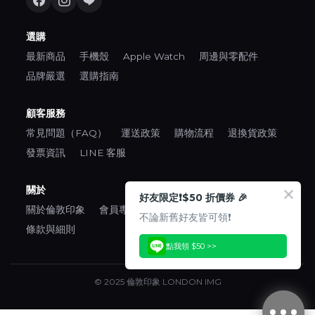
選購
最新商品
手機殼
Apple Watch
周邊與零配件
品牌嚴選
選購指南
顧客服務
常見問題（FAQ）
運送政策
購物流程
退換貨政策
發票資訊
LINE 客服
關於
好友限定❗️$50 折價券 🎉
關於倫敦印象
會員專區
口碑推薦
隱私權政策
不論新舊好友皆可領❗️
條款與細則
點我領 $50 >>
© 2025 倫敦印象 LONDON IMG