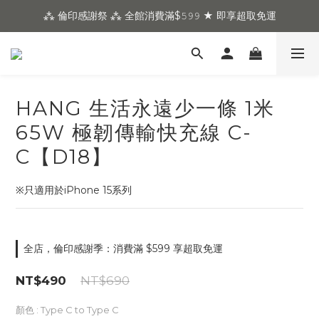
⁂ 倫印感謝祭 ⁂ 全館消費滿$𝟻𝟿𝟿 ★ 即享超取免運
HANG 生活永遠少一條 1米
65W 極韌傳輸快充線 C-
C【D18】
※只適用於iPhone 15系列
全店，倫印感謝季：消費滿 $599 享超取免運
NT$490
NT$690
顏色
: Type C to Type C