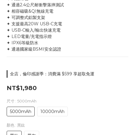
✦ 通過2.4公尺耐衝擊落摔測試
✦ 相容磁吸&QI無線充電
✦ 可調整式鋁製支架
✦ 支援最高20W USB-C充電
✦ USB-C輸入/輸出快速充電
✦ LED電量/充電指示燈
✦ IPX6等級防水
✦ 通過國家級BSMI安全認證
全店，倫印感謝季：消費滿 $599 享超取免運
NT$1,980
尺寸
: 5000mAh
5000mAh
10000mAh
顏色
: 黑鈦