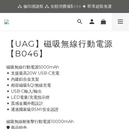
⁂ 倫印感謝祭 ⁂ 全館消費滿$𝟻𝟿𝟿 ★ 即享超取免運
【UAG】磁吸無線行動電源
【B046】
磁吸無線行動電源5000mAh
✦ 支援最高20W USB-C充電
✦ 內建鋁合金支架
✦ 相容磁吸&QI無線充電
✦ USB-C輸入/輸出
✦ LED電量/充電指示燈
✦ 質感金屬外觀設計
✦ 通過國家級BSMI安全認證
磁吸無線耐衝擊行動電源10000mAh
🛡 商品特色