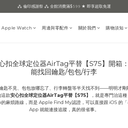
⁂ 倫印感謝祭 ⁂ 全館消費滿$𝟻𝟿𝟿 ★ 即享超取免運
Apple Watch
周邊與零配件
關於我們
購物須知
全球定位器AirTag平替【S75】開箱：不用
能找回鑰匙/包包/行李
鑰匙不見、包包放哪忘了、行李轉盤等半天找不到——明明才剛
的這款
安心扣全球定位器AirTag平替【S75】
，就是專門治這種
麻煩路線，而是 Apple Find My認證，可以直接跟 iOS
App 就能連接追蹤，真的很省事。