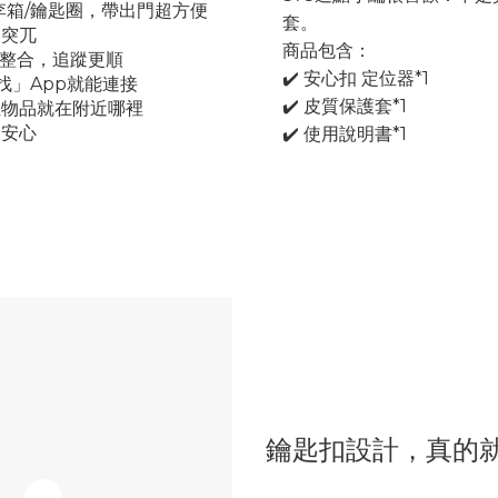
李箱/鑰匙圈，帶出門超方便
套。
不突兀
商品包含：
S無縫整合，追蹤更順
✔️ 安心扣 定位器*1
尋找」App就能連接
✔️ 皮質保護套*1
位物品就在附近哪裡
更安心
✔️ 使用說明書*1
鑰匙扣設計，真的