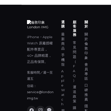
選
顧
關
購
客
於
服
最
關
務
iPhone・Apple
新
於
常
Watch 原廠授權
商
倫
見
品
敦
配件專賣店，
問
印
手
40+ 品牌精選，
題
象
機
（
正品有保障。
殼
會
F
員
A
A
客服時間／週一至
專
Q
p
週五
區
）
pl
e
口
信箱：
運
W
碑
送
service@london
at
推
政
img.tw
c
薦
策
h
隱
購
周
私