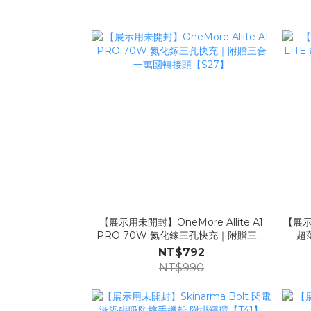
【展示用未開封】OneMore Allite A1
【展示用
PRO 70W 氮化鎵三孔快充｜附贈三合
超
一萬國轉接頭【S27】
NT$792
NT$990