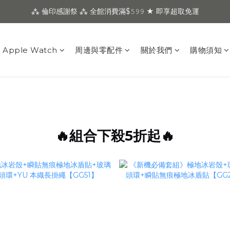
⁂ 倫印感謝祭 ⁂ 全館消費滿$𝟻𝟿𝟿 ★ 即享超取免運
Apple Watch
周邊與零配件
關於我們
購物須知
🔥組合下殺5折起🔥