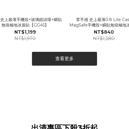
史上最薄手機殼+玻璃鏡頭環+瞬貼
零手感 史上最薄0.8 Lite Ca
無痕極地冰盾貼【GG45】
MagSafe手機殼+瞬貼無痕極地
Londonimg【GG03】
NT$1,199
NT$840
NT$1,970
NT$1,380
查看更多
出清專區下殺3折起