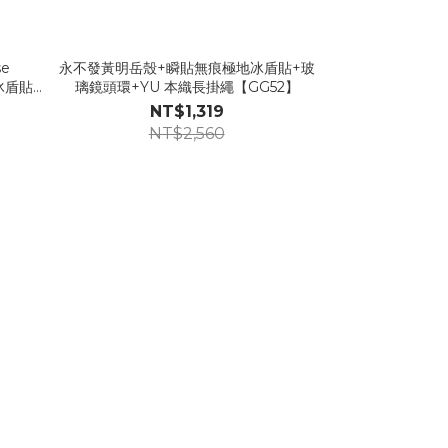
se
永不發黃明岳殼+瞬貼無痕極地冰盾貼+玻
冰盾貼
璃鏡頭環+YU 本織長掛繩【GG52】
NT$1,319
NT$2,560