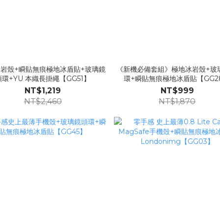
岩殼+瞬貼無痕極地冰盾貼+玻璃鏡
《新機必備套組》極地冰岩殼+玻
頭環+YU 本織長掛繩【GG51】
環+瞬貼無痕極地冰盾貼【GG2
NT$1,219
NT$999
NT$2,460
NT$1,870