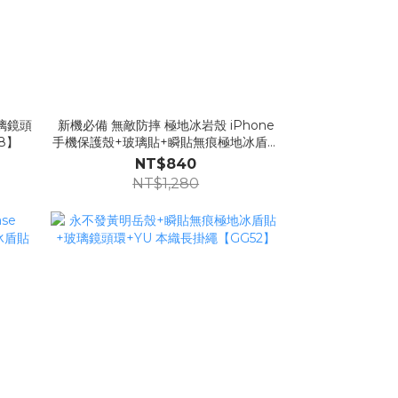
璃鏡頭
新機必備 無敵防摔 極地冰岩殼 iPhone
8】
手機保護殼+玻璃貼+瞬貼無痕極地冰盾貼
Londonimg【GG07】
NT$840
NT$1,280