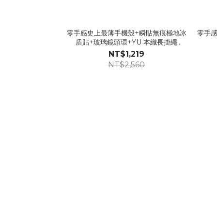
零手感史上最薄手機殼+瞬貼無痕極地冰
零手感
盾貼+玻璃鏡頭環+YU 本織長掛繩
【GG49】
NT$1,219
NT$2,560