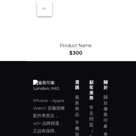
Product Name
$300
選
顧
關
購
客
於
服
最
關
務
iPhone・Apple
新
於
常
Watch 原廠授權
商
倫
見
品
敦
配件專賣店，
問
印
手
40+ 品牌精選，
題
象
機
（
正品有保障。
殼
會