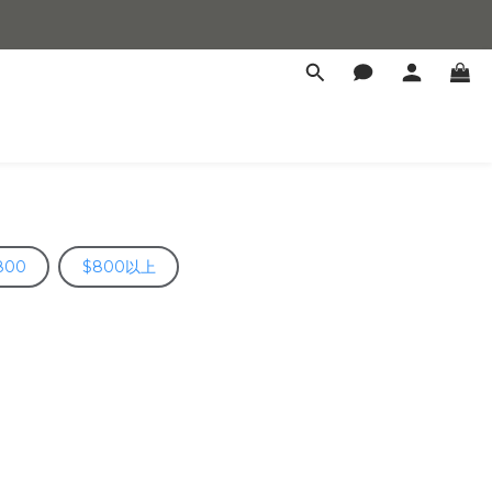
800
$800以上