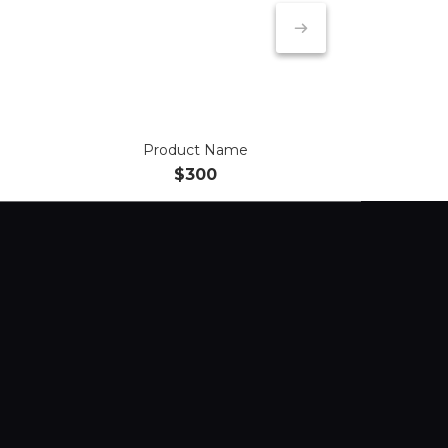
Product Name
$300