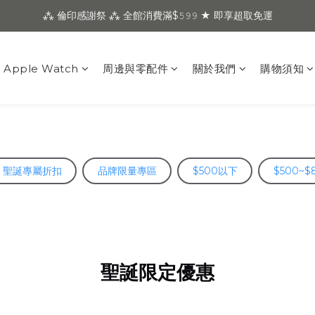
⁂ 倫印感謝祭 ⁂ 全館消費滿$𝟻𝟿𝟿 ★ 即享超取免運
Apple Watch
周邊與零配件
關於我們
購物須知
聖誕專屬折扣
品牌限量專區
$500以下
$500~$
聖誕限定優惠