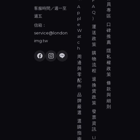
F
員
A
A
客服時間／週一至
專
Q
p
週五
區
）
pl
e
口
信箱：
運
W
碑
送
service@london
at
推
政
img.tw
c
薦
策
h
隱
購
周
私
物
邊
權
流
與
政
程
零
策
退
配
條
換
件
款
貨
品
與
政
牌
細
策
嚴
則
發
選
票
選
資
購
訊
指
LI
南