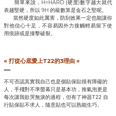
簡單來說，H=HARD (硬度)數字越大就代
表越堅硬，所以 9H 的級數算是金石之堅呢。
當然硬度如此厲害，防刮效果一定也能讓你
對他信心十足，不容易因外力接觸輕易留下使
用痕跡或是撞擊破裂。
« 打從心底
愛上T22的
3理由 »
不可否認其實我自己也是個貼保貼很有障礙的
人，手殘對不準螢幕只是基本功，推氣泡更是
每次讓我欲哭無淚的過程，但有了神器T22 自
行貼保貼不求人，隨意貼也可以熟能生巧。