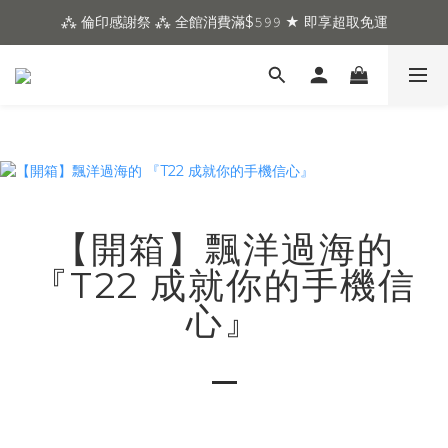
⁂ 倫印感謝祭 ⁂ 全館消費滿$𝟻𝟿𝟿 ★ 即享超取免運
【開箱】飄洋過海的
『T22 成就你的手機信
心』