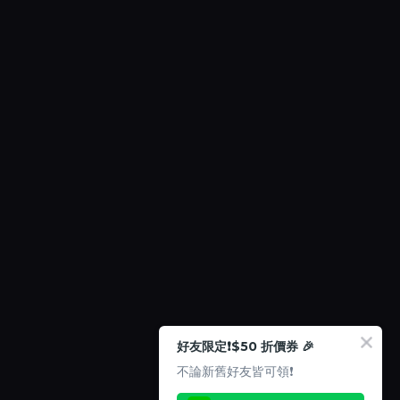
好友限定❗️$50 折價券 🎉
不論新舊好友皆可領❗️