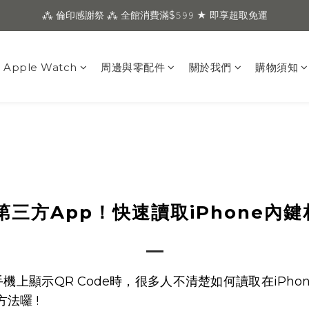
⁂ 倫印感謝祭 ⁂ 全館消費滿$𝟻𝟿𝟿 ★ 即享超取免運
Apple Watch
周邊與零配件
關於我們
購物須知
三方App！快速讀取iPhone內鍵相
機上顯示QR Code時，很多人不清楚如何讀取在iPho
法囉 !