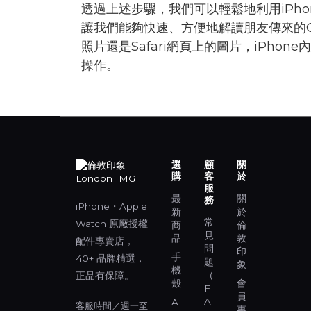
透過上述步驟，我們可以輕鬆地利用iPhon
讓我們能夠快速、方便地解讀朋友傳來的QR
照片還是Safari網頁上的圖片，iPho
操作。
選
顧
關
購
客
於
服
最
關
務
iPhone・Apple
新
於
常
Watch 原廠授權
商
倫
見
品
敦
配件專賣店，
問
印
手
40+ 品牌精選，
題
象
機
（
正品有保障。
殼
會
F
員
A
A
客服時間／週一至
專