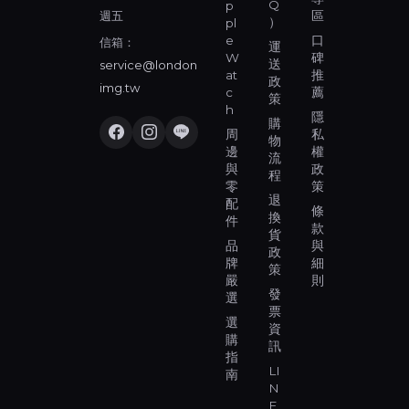
Q
p
週五
區
）
pl
e
口
信箱：
運
W
碑
送
service@london
at
推
政
img.tw
c
薦
策
h
隱
購
周
私
物
邊
權
流
與
政
程
零
策
退
配
條
換
件
款
貨
品
與
政
牌
細
策
嚴
則
發
選
票
選
資
購
訊
指
LI
南
N
E