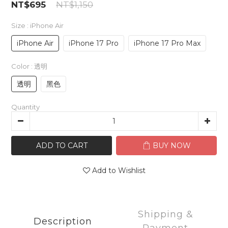
NT$695
NT$1,150
Size
: iPhone Air
iPhone Air
iPhone 17 Pro
iPhone 17 Pro Max
Color
: 透明
透明
黑色
Quantity
ADD TO CART
BUY NOW
Add to Wishlist
Shipping &
Description