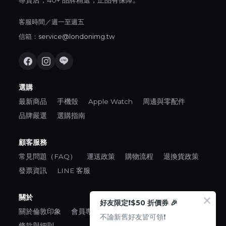
專賣店，40+ 品牌精選，正品有保障。
客服時間／週一至週五
信箱：
service@londonimg.tw
選購
最新商品
手機殼
Apple Watch
周邊與零配件
品牌嚴選
選購指南
顧客服務
常見問題（FAQ）
運送政策
購物流程
退換貨政策
發票資訊
LINE 客服
關於
好友限定❗️$50 折價券 🎉
關於倫敦印象
會員專區
口碑推薦
隱私權政策
不論新舊好友皆可領❗️
條款與細則