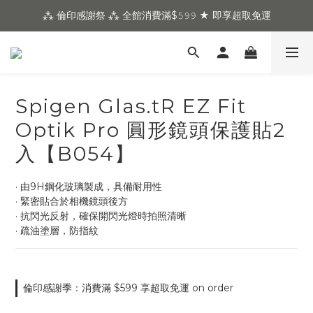
⁂ 倫印感謝祭 ⁂ 全館消費滿$𝟻𝟿𝟿 ★ 即享超取免運
Spigen Glas.tR EZ Fit
Optik Pro 圓形鏡頭保護貼2
入【B054】
· 由9H鋼化玻璃製成，具備耐用性
· 緊密貼合於相機鏡頭後方
· 抗閃光反射，確保開閃光燈時拍照清晰
· 疏油塗層，防指紋
倫印感謝季：消費滿 $599 享超取免運 on order