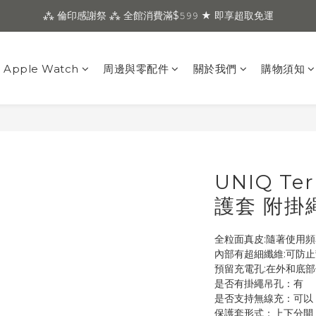
⁂ 倫印感謝祭 ⁂ 全館消費滿$𝟻𝟿𝟿 ★ 即享超取免運
Apple Watch
周邊與零配件
關於我們
購物須知
UNIQ T
護套 附掛
全粒面真皮:隨著使用頻
內部有超細纖維:可防
預留充電孔:在外和底部
是否有掛繩吊孔：有
是否支持無線充：可以
保護套形式：上下分開