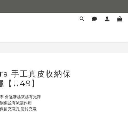
BUY NOW
erra 手工真皮收納保
繩【U49】
率 會逐漸越來越有光澤
止刮傷並有減震作用
保留充電孔,便於充電