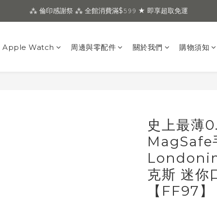
⁂ 倫印感謝祭 ⁂ 全館消費滿$𝟻𝟿𝟿 ★ 即享超取免運
Apple Watch
周邊與零配件
關於我們
購物須知
史上最薄0.8
MagSaf
London
克斯 迷你
【FF97】