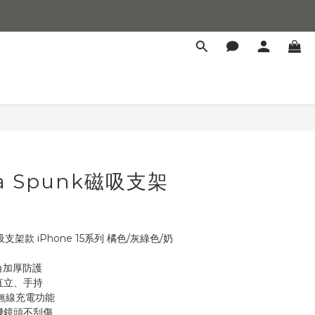
立即購買
ma Spunk磁吸支架
】
磁吸支架款 iPhone 15系列 橘色/灰綠色/奶
四角加厚防護
直立、手持
&無線充電功能
機鏡頭不刮傷