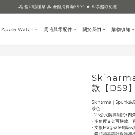
⁂ 倫印感謝祭 ⁂ 全館消費滿$𝟻𝟿𝟿 ★ 即享超取免運
Apple Watch
周邊與零配件
關於我們
購物須知
Skinar
款【D59
Skinarma｜Spunk
茶色
- 2.5公尺防摔測試+
- 多角度支架可橫放、
- 支援MagSafe磁吸
- 鏡頭加高設計保護相