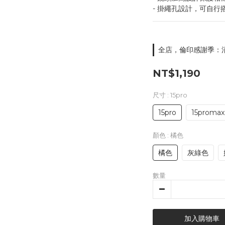
- 掛繩孔設計，可自行
全店，倫印感謝季：消
NT$1,190
尺寸
: 15pro
15pro
15promax
顏色
: 橘色
橘色
灰綠色
數量
加入購物車